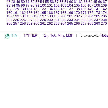
47
48
49
50
51
52
53
54
55
56
57
58
59
60
61
62
63
64
65
66
67
93
94
95
96
97
98
99
100
101
102
103
104
105
106
107
108
109
128
129
130
131
132
133
134
135
136
137
138
139
140
141
142
160
161
162
163
164
165
166
167
168
169
170
171
172
173
174
192
193
194
195
196
197
198
199
200
201
202
203
204
205
206
224
225
226
227
228
229
230
231
232
233
234
235
236
237
238
256
257
258
259
260
261
262
263
264
265
266
267
268
269
270
ITIA
ΤΥΠΠΕΡ
Σχ. Πολ. Μηχ. ΕΜΠ
Επικοινωνία:
filot