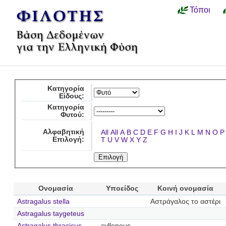
Τόποι
Κατηγορία
Είδους:
Κατηγορία
Φυτού:
Αλφαβητική
All
All
A
B
C
D
E
F
G
H
I
J
K
L
M
N
O
P
Επιλογή:
T
U
V
W
X
Y
Z
Ονομασία
Υποείδος
Κοινή ονομασία
Astragalus stella
Αστράγαλος το αστέρι
Astragalus taygeteus
Astragalus thracicus
cylleneus