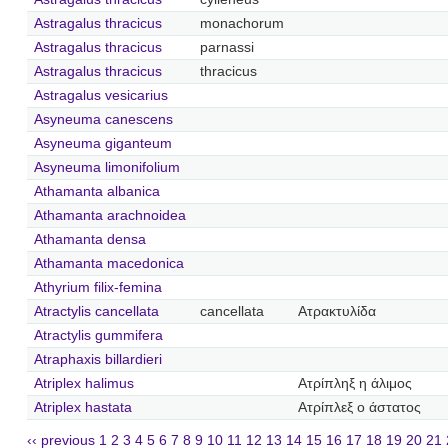
Astragalus thracicus
monachorum
Astragalus thracicus
parnassi
Astragalus thracicus
thracicus
Astragalus vesicarius
Asyneuma canescens
Asyneuma giganteum
Asyneuma limonifolium
Athamanta albanica
Athamanta arachnoidea
Athamanta densa
Athamanta macedonica
Athyrium filix-femina
Atractylis cancellata
cancellata
Ατρακτυλίδα
Atractylis gummifera
Atraphaxis billardieri
Atriplex halimus
Ατρίπληξ η άλιμος
Atriplex hastata
Ατρίπλεξ ο άστατος
‹‹ previous
1
2
3
4
5
6
7
8
9
10
11
12
13
14
15
16
17
18
19
20
21