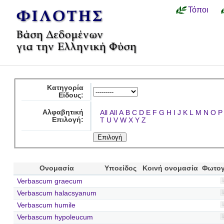
Τόποι
Κατηγορία
Είδους:
Αλφαβητική
All
All
A
B
C
D
E
F
G
H
I
J
K
L
M
N
O
P
Επιλογή:
T
U
V
W
X
Y
Z
Ονομασία
Υποείδος
Κοινή ονομασία
Φωτογ
Verbascum graecum
Verbascum halacsyanum
Verbascum humile
Verbascum hypoleucum