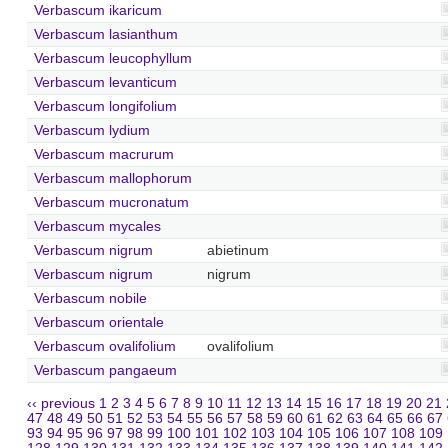
Verbascum ikaricum
Verbascum lasianthum
Verbascum leucophyllum
Verbascum levanticum
Verbascum longifolium
Verbascum lydium
Verbascum macrurum
Verbascum mallophorum
Verbascum mucronatum
Verbascum mycales
Verbascum nigrum
abietinum
Verbascum nigrum
nigrum
Verbascum nobile
Verbascum orientale
Verbascum ovalifolium
ovalifolium
Verbascum pangaeum
‹‹ previous
1
2
3
4
5
6
7
8
9
10
11
12
13
14
15
16
17
18
19
20
21
47
48
49
50
51
52
53
54
55
56
57
58
59
60
61
62
63
64
65
66
67
93
94
95
96
97
98
99
100
101
102
103
104
105
106
107
108
109