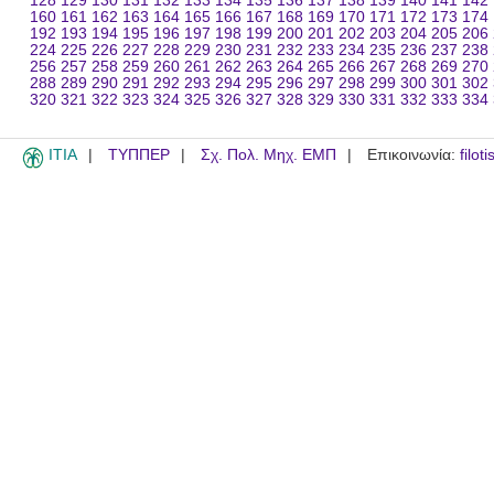
128
129
130
131
132
133
134
135
136
137
138
139
140
141
142
160
161
162
163
164
165
166
167
168
169
170
171
172
173
174
192
193
194
195
196
197
198
199
200
201
202
203
204
205
206
224
225
226
227
228
229
230
231
232
233
234
235
236
237
238
256
257
258
259
260
261
262
263
264
265
266
267
268
269
270
288
289
290
291
292
293
294
295
296
297
298
299
300
301
302
320
321
322
323
324
325
326
327
328
329
330
331
332
333
334
ITIA
ΤΥΠΠΕΡ
Σχ. Πολ. Μηχ. ΕΜΠ
Επικοινωνία:
filot