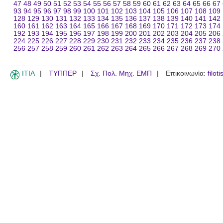
47
48
49
50
51
52
53
54
55
56
57
58
59
60
61
62
63
64
65
66
67
93
94
95
96
97
98
99
100
101
102
103
104
105
106
107
108
109
128
129
130
131
132
133
134
135
136
137
138
139
140
141
142
160
161
162
163
164
165
166
167
168
169
170
171
172
173
174
192
193
194
195
196
197
198
199
200
201
202
203
204
205
206
224
225
226
227
228
229
230
231
232
233
234
235
236
237
238
256
257
258
259
260
261
262
263
264
265
266
267
268
269
270
ITIA
ΤΥΠΠΕΡ
Σχ. Πολ. Μηχ. ΕΜΠ
Επικοινωνία:
filot