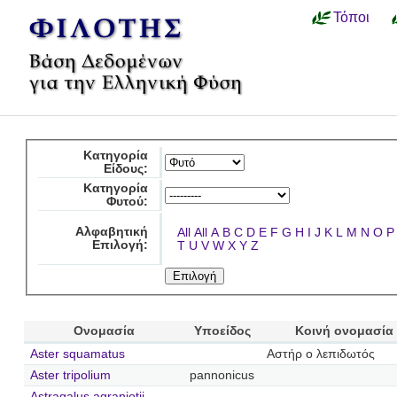
Τόποι
Κατηγορία
Είδους:
Κατηγορία
Φυτού:
Αλφαβητική
All
All
A
B
C
D
E
F
G
H
I
J
K
L
M
N
O
P
Επιλογή:
T
U
V
W
X
Y
Z
Ονομασία
Υποείδος
Κοινή ονομασία
Aster squamatus
Αστήρ ο λεπιδωτός
Aster tripolium
pannonicus
Astragalus agraniotii