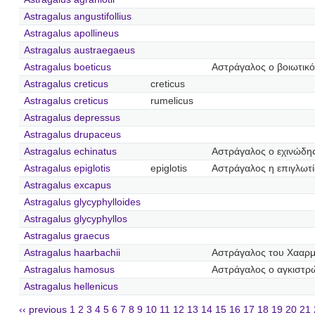
Astragalus angustifollius
Astragalus apollineus
Astragalus austraegaeus
Astragalus boeticus
Αστράγαλος ο βοιωτικό
Astragalus creticus
creticus
Astragalus creticus
rumelicus
Astragalus depressus
Astragalus drupaceus
Astragalus echinatus
Αστράγαλος ο εχινώδη
Astragalus epiglotis
epiglotis
Αστράγαλος η επιγλωτί
Astragalus excapus
Astragalus glycyphylloides
Astragalus glycyphyllos
Astragalus graecus
Astragalus haarbachii
Αστράγαλος του Χααρ
Astragalus hamosus
Αστράγαλος ο αγκιστρ
Astragalus hellenicus
‹‹ previous
1
2
3
4
5
6
7
8
9
10
11
12
13
14
15
16
17
18
19
20
21