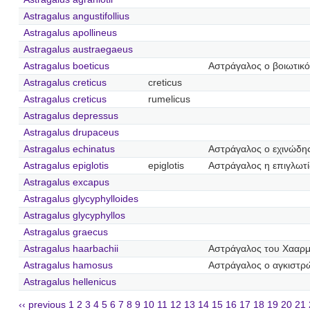
Astragalus angustifollius
Astragalus apollineus
Astragalus austraegaeus
Astragalus boeticus
Αστράγαλος ο βοιωτικό
Astragalus creticus
creticus
Astragalus creticus
rumelicus
Astragalus depressus
Astragalus drupaceus
Astragalus echinatus
Αστράγαλος ο εχινώδη
Astragalus epiglotis
epiglotis
Αστράγαλος η επιγλωτί
Astragalus excapus
Astragalus glycyphylloides
Astragalus glycyphyllos
Astragalus graecus
Astragalus haarbachii
Αστράγαλος του Χααρ
Astragalus hamosus
Αστράγαλος ο αγκιστρ
Astragalus hellenicus
‹‹ previous
1
2
3
4
5
6
7
8
9
10
11
12
13
14
15
16
17
18
19
20
21