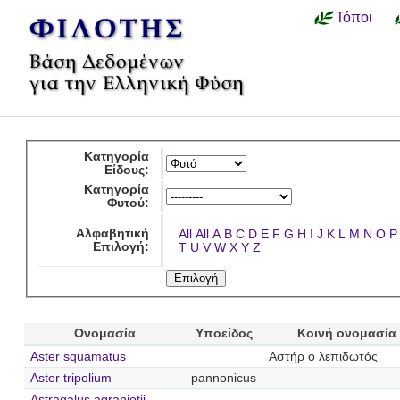
Τόποι
Κατηγορία
Είδους:
Κατηγορία
Φυτού:
Αλφαβητική
All
All
A
B
C
D
E
F
G
H
I
J
K
L
M
N
O
P
Επιλογή:
T
U
V
W
X
Y
Z
Ονομασία
Υποείδος
Κοινή ονομασία
Aster squamatus
Αστήρ ο λεπιδωτός
Aster tripolium
pannonicus
Astragalus agraniotii