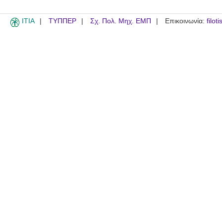
ITIA
ΤΥΠΠΕΡ
Σχ. Πολ. Μηχ. ΕΜΠ
Επικοινωνία:
filot