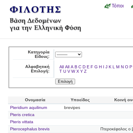
Τόποι
Κατηγορία
Είδους:
Αλφαβητική
All
All
A
B
C
D
E
F
G
H
I
J
K
L
M
N
O
P
Επιλογή:
T
U
V
W
X
Y
Z
Ονομασία
Υποείδος
Κοινή ο
Pteridium aquilinum
brevipes
Pteris cretica
Pteris vittata
Pterocephalus brevis
Πτεροκέφαλος ο 