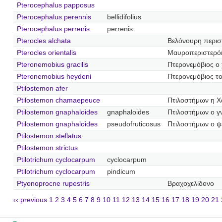
Pterocephalus papposus
Pterocephalus perennis
bellidifolius
Pterocephalus perrenis
perrenis
Pterocles alchata
Βελόνουρη περισ
Pterocles orientalis
Μαυροπεριστερό
Pteronemobius gracilis
Πτερονεμόβιος ο 
Pteronemobius heydeni
Πτερονεμόβιος τ
Ptilostemon afer
Ptilostemon chamaepeuce
Πτιλοστήμων η Χ
Ptilostemon gnaphaloides
gnaphaloides
Πτιλοστήμων ο γ
Ptilostemon gnaphaloides
pseudofruticosus
Πτιλοστήμων ο 
Ptilostemon stellatus
Ptilostemon strictus
Ptilotrichum cyclocarpum
cyclocarpum
Ptilotrichum cyclocarpum
pindicum
Ptyonoprocne rupestris
Βραχοχελίδονο
‹‹ previous
1
2
3
4
5
6
7
8
9
10
11
12
13
14
15
16
17
18
19
20
21