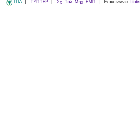
ITIA
ΤΥΠΠΕΡ
Σχ. Πολ. Μηχ. ΕΜΠ
Επικοινωνία:
filot