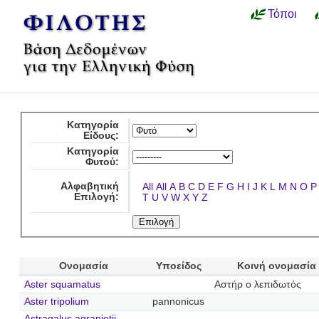
Τόποι
Κατηγορία
Είδους:
Κατηγορία
Φυτού:
Αλφαβητική
All
All
A
B
C
D
E
F
G
H
I
J
K
L
M
N
O
P
Επιλογή:
T
U
V
W
X
Y
Z
Ονομασία
Υποείδος
Κοινή ονομασία
Aster squamatus
Αστήρ ο λεπιδωτός
Aster tripolium
pannonicus
Astragalus agraniotii