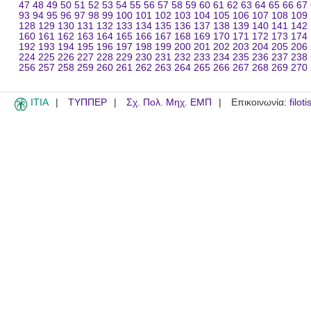
47
48
49
50
51
52
53
54
55
56
57
58
59
60
61
62
63
64
65
66
67
93
94
95
96
97
98
99
100
101
102
103
104
105
106
107
108
109
128
129
130
131
132
133
134
135
136
137
138
139
140
141
142
160
161
162
163
164
165
166
167
168
169
170
171
172
173
174
192
193
194
195
196
197
198
199
200
201
202
203
204
205
206
224
225
226
227
228
229
230
231
232
233
234
235
236
237
238
256
257
258
259
260
261
262
263
264
265
266
267
268
269
270
ITIA
ΤΥΠΠΕΡ
Σχ. Πολ. Μηχ. ΕΜΠ
Επικοινωνία:
filot