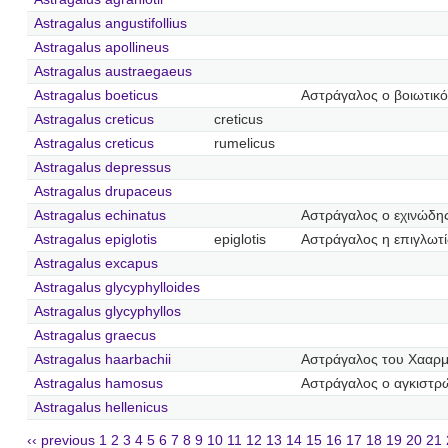
Astragalus angustifollius
Astragalus apollineus
Astragalus austraegaeus
Astragalus boeticus
Αστράγαλος ο βοιωτικό
Astragalus creticus
creticus
Astragalus creticus
rumelicus
Astragalus depressus
Astragalus drupaceus
Astragalus echinatus
Αστράγαλος ο εχινώδη
Astragalus epiglotis
epiglotis
Αστράγαλος η επιγλωτί
Astragalus excapus
Astragalus glycyphylloides
Astragalus glycyphyllos
Astragalus graecus
Astragalus haarbachii
Αστράγαλος του Χααρ
Astragalus hamosus
Αστράγαλος ο αγκιστρ
Astragalus hellenicus
‹‹ previous
1
2
3
4
5
6
7
8
9
10
11
12
13
14
15
16
17
18
19
20
21