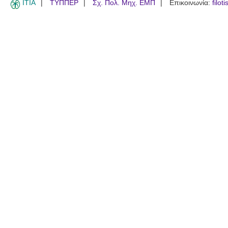
ITIA
ΤΥΠΠΕΡ
Σχ. Πολ. Μηχ. ΕΜΠ
Επικοινωνία:
filot