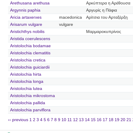
Arethusana arethusa
Αρκύπτερα η Αρέθουσα
Argynnis paphia
Αργυρίς η Πάφια
Aricia artaxerxes
macedonica
Αρίτσια του Αρταξέρξη
Arisarum vulgare
vulgare
Aristichthys nobilis
Μαρμαροκυπρίνος
Aristida coerulescens
Aristolochia bodamae
Aristolochia clematitis
Aristolochia cretica
Aristolochia guiciardii
Aristolochia hirta
Aristolochia longa
Aristolochia lutea
Aristolochia mikrostoma
Aristolochia pallida
Aristolochia parviflora
‹‹ previous
1
2
3
4
5
6
7
8
9
10
11
12
13
14
15
16
17
18
19
20
21