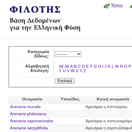
Τόποι
Κατηγορία
Είδους:
Αλφαβητική
All
All
A
B
C
D
E
F
G
H
I
J
K
L
M
N
O
P
Επιλογή:
T
U
V
W
X
Y
Z
Ονομασία
Υποείδος
Κοινή ονομασία
Arenaria muralis
Αρενάρια η σπιτοίχειος
Arenaria phitosiana
Arenaria saponarioides
Αρενάρια η σαπωναριόμ
Arenaria serpyllifolia
Αρενάρια η σερπυλλόφυ