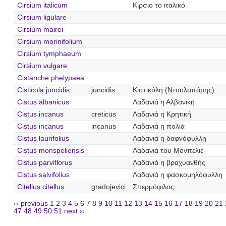
Cirsium italicum
Κίρσιο το ιταλικό
Cirsium ligulare
Cirsium mairei
Cirsium morinifolium
Cirsium tymphaeum
Cirsium vulgare
Cistanche phelypaea
Cisticola juncidis
juncidis
Κιστικόλη (Ντουλαπάρης)
Cistus albanicus
Λαδανιά η Αλβανική
Cistus incanus
creticus
Λαδανιά η Κρητική
Cistus incanus
incanus
Λαδανιά η πολιά
Cistus laurifolius
Λαδανιά η δαφνόφυλλη
Cistus monspeliensis
Λαδανιά του Μονπελιέ
Cistus parviflorus
Λαδανιά η βραχυανθής
Cistus salvifolius
Λαδανιά η φασκομηλόφυλλη
Citellus citellus
gradojevici
Σπερμόφιλος
‹‹ previous
1
2
3
4
5
6
7
8
9
10
11
12
13
14
15
16
17
18
19
20
21
47
48
49
50
51
next ››