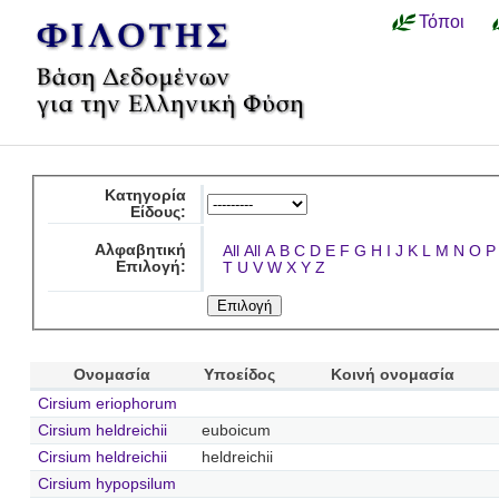
Τόποι
Κατηγορία
Είδους:
Αλφαβητική
All
All
A
B
C
D
E
F
G
H
I
J
K
L
M
N
O
P
Επιλογή:
T
U
V
W
X
Y
Z
Ονομασία
Υποείδος
Κοινή ονομασία
Cirsium eriophorum
Cirsium heldreichii
euboicum
Cirsium heldreichii
heldreichii
Cirsium hypopsilum