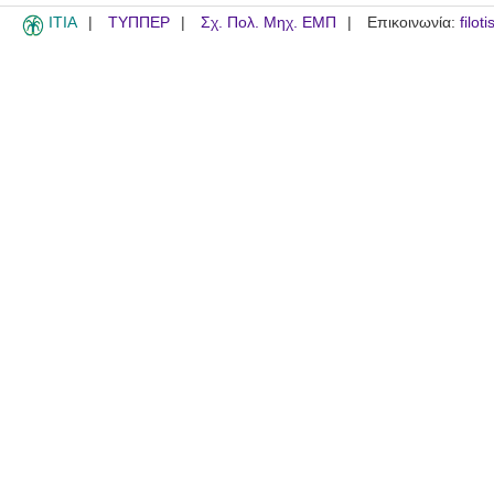
ITIA
ΤΥΠΠΕΡ
Σχ. Πολ. Μηχ. ΕΜΠ
Επικοινωνία:
filot