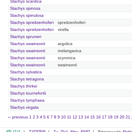
Stachys scardica
Stachys spinosa
Stachys spinulosa
Stachys spreitzenhoferi
spreitzenhoferi
Stachys spreitzenhoferi
virella
Stachys spruneri
Stachys swainsonii
argolica
Stachys swainsonii
melangavica
Stachys swainsonii
scyronica
Stachys swainsonii
swainsonii
Stachys sylvatica
Stachys tetragona
Stachys thirkei
Stachys tournefortii
Stachys tymphaea
Stachys virgata
‹‹ previous
1
2
3
4
5
6
7
8
9
10
11
12
13
14
15
16
17
18
19
20
21
ITIA
ΤΥΠΠΕΡ
Σχ. Πολ. Μηχ. ΕΜΠ
Επικοινωνία:
filot