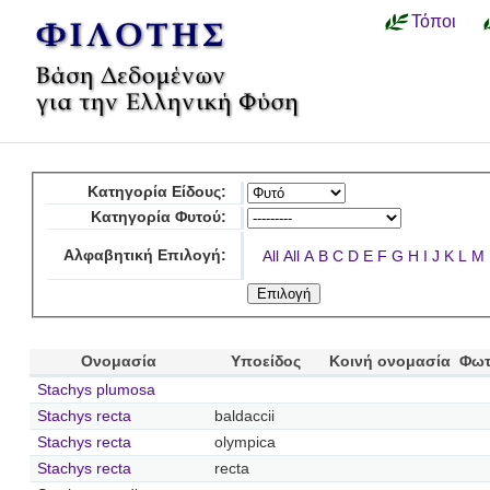
Τόποι
Κατηγορία Είδους:
Κατηγορία Φυτού:
Αλφαβητική Επιλογή:
All
All
A
B
C
D
E
F
G
H
I
J
K
L
M
Ονομασία
Υποείδος
Κοινή ονομασία
Φωτ
Stachys plumosa
Stachys recta
baldaccii
Stachys recta
olympica
Stachys recta
recta