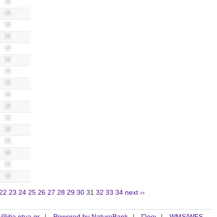
22
23
24
25
26
27
28
29
30
31
32
33
34
next ››
is@itia.ntua.gr
Powered by NatureBank
Όροι
WMS/WFS