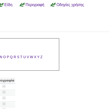
Είδη
Περιγραφή
Οδηγίες χρήσης
N
O
P
Q
R
S
T
U
V
W
X
Y
Z
ογραφία