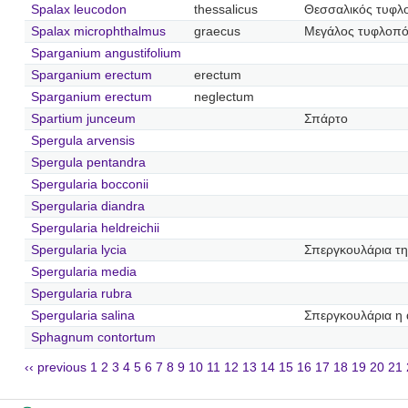
Spalax leucodon
thessalicus
Θεσσαλικός τυφλ
Spalax microphthalmus
graecus
Μεγάλος τυφλοπό
Sparganium angustifolium
Sparganium erectum
erectum
Sparganium erectum
neglectum
Spartium junceum
Σπάρτο
Spergula arvensis
Spergula pentandra
Spergularia bocconii
Spergularia diandra
Spergularia heldreichii
Spergularia lycia
Σπεργκουλάρια τη
Spergularia media
Spergularia rubra
Spergularia salina
Σπεργκουλάρια η 
Sphagnum contortum
‹‹ previous
1
2
3
4
5
6
7
8
9
10
11
12
13
14
15
16
17
18
19
20
21