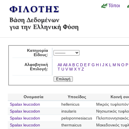
Τόποι
Κατηγορία
Είδους:
Αλφαβητική
All
All
A
B
C
D
E
F
G
H
I
J
K
L
M
N
O
P
Επιλογή:
T
U
V
W
X
Y
Z
Ονομασία
Υποείδος
Κοινή ον
Spalax leucodon
hellenicus
Μικρός τυφλοπόν
Spalax leucodon
insularis
Νησιωτικός τυφλο
Spalax leucodon
peloponnesiacus
Πελοποννησιακός
Spalax leucodon
thermaicus
Μακεδονικός τυφ