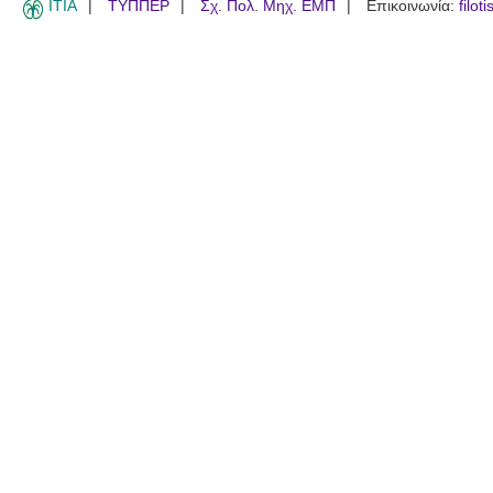
ITIA
ΤΥΠΠΕΡ
Σχ. Πολ. Μηχ. ΕΜΠ
Επικοινωνία:
filot