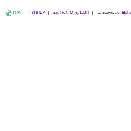
ITIA
ΤΥΠΠΕΡ
Σχ. Πολ. Μηχ. ΕΜΠ
Επικοινωνία:
filot