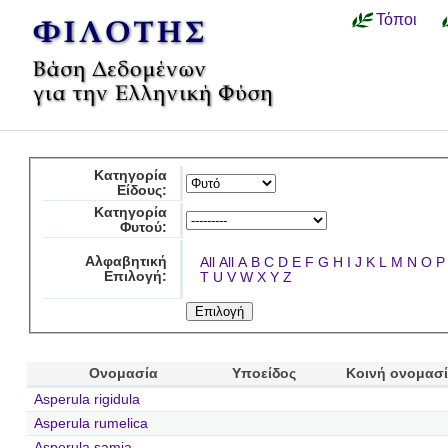
Τόποι
Κατηγορία
Είδους:
Κατηγορία
Φυτού:
Αλφαβητική
All
All
A
B
C
D
E
F
G
H
I
J
K
L
M
N
O
P
Επιλογή:
T
U
V
W
X
Y
Z
Ονομασία
Υποείδος
Κοινή ονομασ
Asperula rigidula
Asperula rumelica
Asperula samia