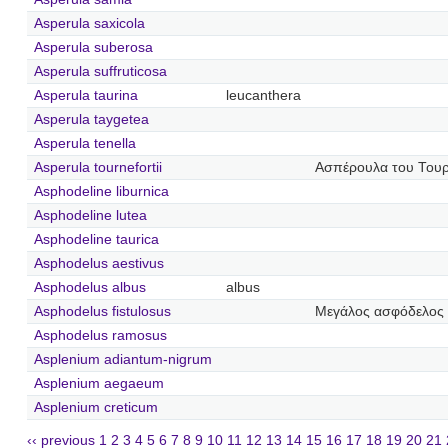
Asperula saxicola
Asperula suberosa
Asperula suffruticosa
Asperula taurina
leucanthera
Asperula taygetea
Asperula tenella
Asperula tournefortii
Ασπέρουλα του Του
Asphodeline liburnica
Asphodeline lutea
Asphodeline taurica
Asphodelus aestivus
Asphodelus albus
albus
Asphodelus fistulosus
Μεγάλος ασφόδελος
Asphodelus ramosus
Asplenium adiantum-nigrum
Asplenium aegaeum
Asplenium creticum
‹‹ previous
1
2
3
4
5
6
7
8
9
10
11
12
13
14
15
16
17
18
19
20
21