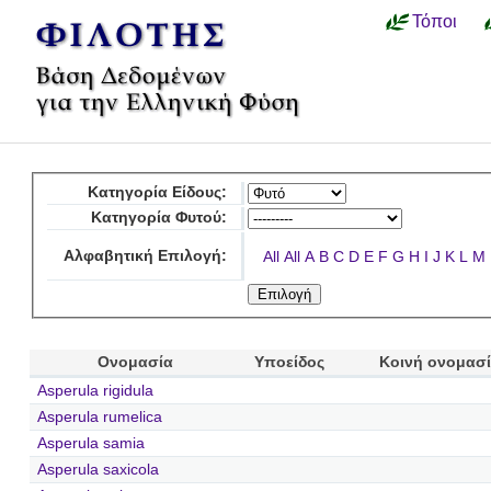
Τόποι
Κατηγορία Είδους:
Κατηγορία Φυτού:
Αλφαβητική Επιλογή:
All
All
A
B
C
D
E
F
G
H
I
J
K
L
M
Ονομασία
Υποείδος
Κοινή ονομασ
Asperula rigidula
Asperula rumelica
Asperula samia
Asperula saxicola