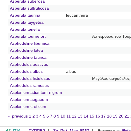
Asperula suberosa
Asperula suffruticosa
Asperula taurina
leucanthera
Asperula taygetea
Asperula tenella
Asperula tournefortii
Ασπέρουλα του Του
Asphodeline liburnica
Asphodeline lutea
Asphodeline taurica
Asphodelus aestivus
Asphodelus albus
albus
Asphodelus fistulosus
Μεγάλος ασφόδελος
Asphodelus ramosus
Asplenium adiantum-nigrum
Asplenium aegaeum
Asplenium creticum
‹‹ previous
1
2
3
4
5
6
7
8
9
10
11
12
13
14
15
16
17
18
19
20
21
ITIA
ΤΥΠΠΕΡ
Σχ. Πολ. Μηχ. ΕΜΠ
Επικοινωνία:
filot