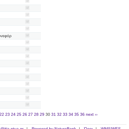
ρνεφόρ
22
23
24
25
26
27
28
29
30
31
32
33
34
35
36
next ››
is@itia.ntua.gr
Powered by NatureBank
Όροι
WMS/WFS