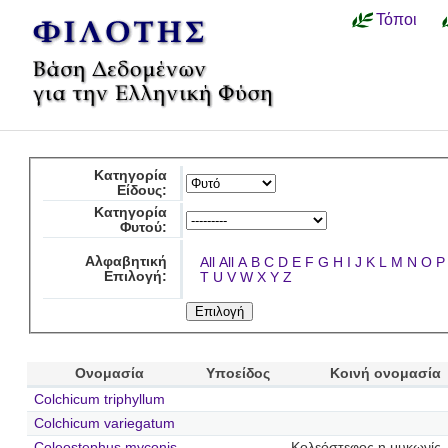
Τόποι
Κατηγορία
Είδους:
Κατηγορία
Φυτού:
Αλφαβητική
All
All
A
B
C
D
E
F
G
H
I
J
K
L
M
N
O
P
Επιλογή:
T
U
V
W
X
Y
Z
Ονομασία
Υποείδος
Κοινή ονομασία
Colchicum triphyllum
Colchicum variegatum
Coleostephus myconis
Κολεόστεφος η μυκωνίς