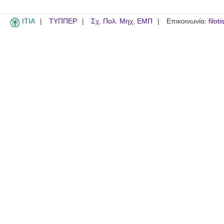
ITIA
ΤΥΠΠΕΡ
Σχ. Πολ. Μηχ. ΕΜΠ
Επικοινωνία:
filot