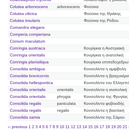
Colutea arborescens
arborescens
Φούσκα
Colutea cilicica
Φούσκα της Θράκης
Colutea insularis
Φούσκα της Ρόδου
Comandra elegans
Comperia comperiana
Conium maculatum
Conringia austriaca
Κονρίγκια η Αυστριακή
Conringia orientalis
Κονρίγκια η ανατολική
Conringia planisiliqua
Κονρίγκια επιπεδοχεδρ
Consolida ambigua
Κονσολίντα η αμφίβολη
Consolida brevicornis
Κονσολίντα η βραχυκέρα
Consolida hellespontica
Κονσολίντα του Ελλησπ
Consolida orientalis
orientalis
Κονσολίντα η ανατολική
Consolida orientalis
phrygia
Κονσολίντα της Φρυγίας
Consolida regalis
paniculata
Κονσολίντα φοβοειδής
Consolida regalis
regalis
Κονσολίντα η βασιλική
Consolida samia
Κονσολίντα της Σάμου
‹‹ previous
1
2
3
4
5
6
7
8
9
10
11
12
13
14
15
16
17
18
19
20
21