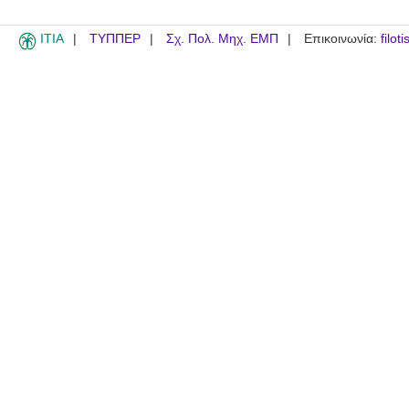
ITIA
ΤΥΠΠΕΡ
Σχ. Πολ. Μηχ. ΕΜΠ
Επικοινωνία:
filot