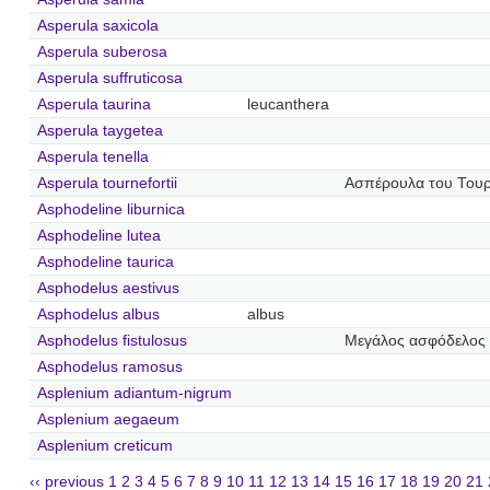
Asperula saxicola
Asperula suberosa
Asperula suffruticosa
Asperula taurina
leucanthera
Asperula taygetea
Asperula tenella
Asperula tournefortii
Ασπέρουλα του Του
Asphodeline liburnica
Asphodeline lutea
Asphodeline taurica
Asphodelus aestivus
Asphodelus albus
albus
Asphodelus fistulosus
Μεγάλος ασφόδελος
Asphodelus ramosus
Asplenium adiantum-nigrum
Asplenium aegaeum
Asplenium creticum
‹‹ previous
1
2
3
4
5
6
7
8
9
10
11
12
13
14
15
16
17
18
19
20
21