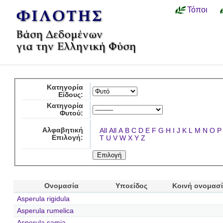
Τόποι
Κατηγορία
Είδους:
Κατηγορία
Φυτού:
Αλφαβητική
All
All
A
B
C
D
E
F
G
H
I
J
K
L
M
N
O
P
Επιλογή:
T
U
V
W
X
Y
Z
Ονομασία
Υποείδος
Κοινή ονομασ
Asperula rigidula
Asperula rumelica
Asperula samia