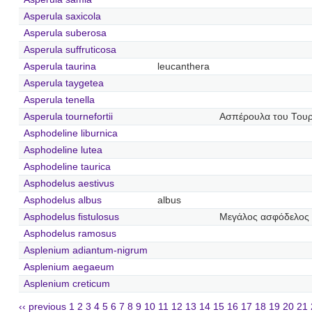
Asperula saxicola
Asperula suberosa
Asperula suffruticosa
Asperula taurina
leucanthera
Asperula taygetea
Asperula tenella
Asperula tournefortii
Ασπέρουλα του Του
Asphodeline liburnica
Asphodeline lutea
Asphodeline taurica
Asphodelus aestivus
Asphodelus albus
albus
Asphodelus fistulosus
Μεγάλος ασφόδελος
Asphodelus ramosus
Asplenium adiantum-nigrum
Asplenium aegaeum
Asplenium creticum
‹‹ previous
1
2
3
4
5
6
7
8
9
10
11
12
13
14
15
16
17
18
19
20
21