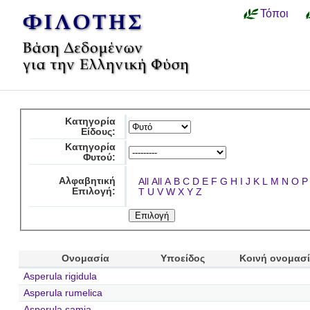
Τόποι
Κατηγορία
Είδους:
Κατηγορία
Φυτού:
Αλφαβητική
All
All
A
B
C
D
E
F
G
H
I
J
K
L
M
N
O
P
Επιλογή:
T
U
V
W
X
Y
Z
Ονομασία
Υποείδος
Κοινή ονομασ
Asperula rigidula
Asperula rumelica
Asperula samia