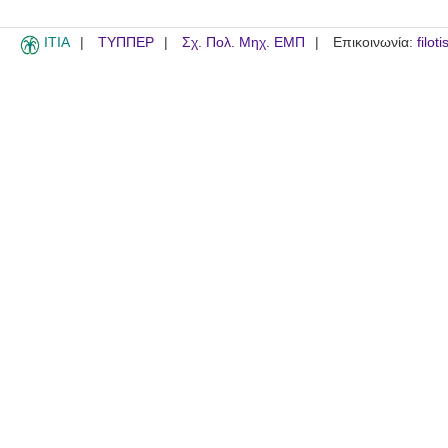
ITIA
ΤΥΠΠΕΡ
Σχ. Πολ. Μηχ. ΕΜΠ
Επικοινωνία:
filot