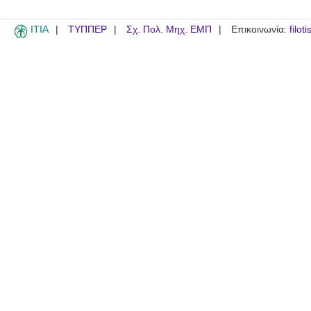
ITIA
ΤΥΠΠΕΡ
Σχ. Πολ. Μηχ. ΕΜΠ
Επικοινωνία:
filot