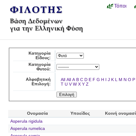
Τόποι
Κατηγορία
Είδους:
Κατηγορία
Φυτού:
Αλφαβητική
All
All
A
B
C
D
E
F
G
H
I
J
K
L
M
N
O
P
Επιλογή:
T
U
V
W
X
Y
Z
Ονομασία
Υποείδος
Κοινή ονομασ
Asperula rigidula
Asperula rumelica
Asperula samia