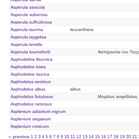
Asperula saxicola
Asperula suberosa
Asperula suffruticosa
Asperula taurina
leucanthera
Asperula taygetea
Asperula tenella
Asperula tournefortii
Ασπέρουλα του Του
Asphodeline liburnica
Asphodeline lutea
Asphodeline taurica
Asphodelus aestivus
Asphodelus albus
albus
Asphodelus fistulosus
Μεγάλος ασφόδελος
Asphodelus ramosus
Asplenium adiantum-nigrum
Asplenium aegaeum
Asplenium creticum
‹‹ previous
1
2
3
4
5
6
7
8
9
10
11
12
13
14
15
16
17
18
19
20
21