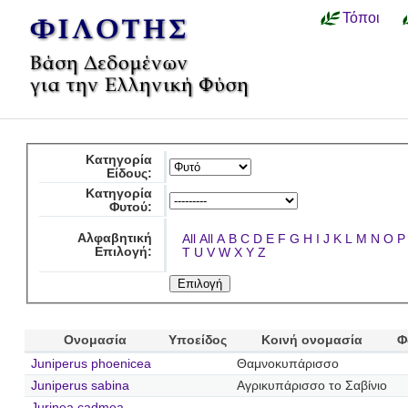
Τόποι
Κατηγορία
Είδους:
Κατηγορία
Φυτού:
Αλφαβητική
All
All
A
B
C
D
E
F
G
H
I
J
K
L
M
N
O
P
Επιλογή:
T
U
V
W
X
Y
Z
Ονομασία
Υποείδος
Κοινή ονομασία
Φ
Juniperus phoenicea
Θαμνοκυπάρισσο
Juniperus sabina
Αγρικυπάρισσο το Σαβίνιο
Jurinea cadmea