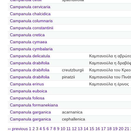
Campanula cervicaria
Campanula chalcidica
Campanula columnaris
Campanula constantinii
Campanula cretica
Campanula cymaea
Campanula cymbalaria
Campanula delicatula
Καμπανούλα η αβρώτ
Campanula drabifolia
Καμπανούλα η δραβό
Campanula drabifolia
creutzburgii
Καμπανούλα του Κρεο
Campanula drabifolia
pinatzii
Καμπανούλα του Πινά
Campanula erinus
Καμπανούλα η έρινος
Campanula euboica
Campanula foliosa
Campanula formanekiana
Campanula garganica
acarnanica
Campanula garganica
cephallenica
‹‹ previous
1
2
3
4
5
6
7
8
9
10
11
12
13
14
15
16
17
18
19
20
21