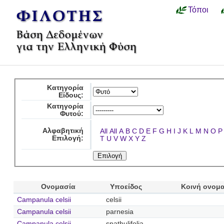
Τόποι
Κατηγορία
Είδους:
Κατηγορία
Φυτού:
Αλφαβητική
All
All
A
B
C
D
E
F
G
H
I
J
K
L
M
N
O
P
Επιλογή:
T
U
V
W
X
Y
Z
Ονομασία
Υποείδος
Κοινή ονομ
Campanula celsii
celsii
Campanula celsii
parnesia
Campanula celsii
spathulifolia