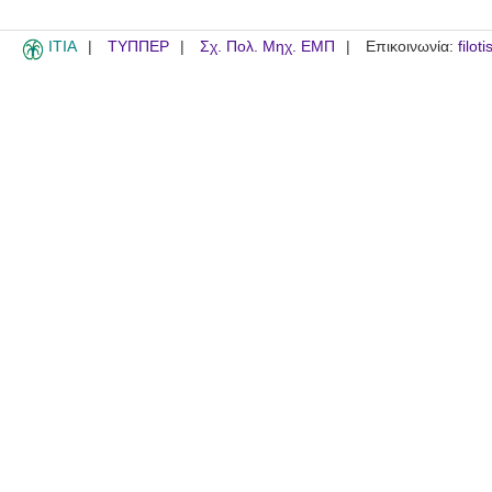
ITIA
ΤΥΠΠΕΡ
Σχ. Πολ. Μηχ. ΕΜΠ
Επικοινωνία:
filot