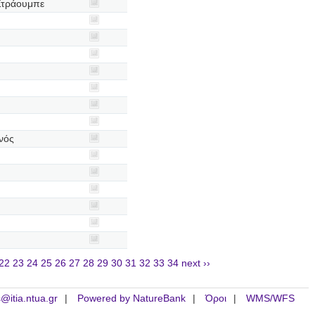
Στράουμπε
νός
22
23
24
25
26
27
28
29
30
31
32
33
34
next ››
is@itia.ntua.gr
Powered by NatureBank
Όροι
WMS/WFS