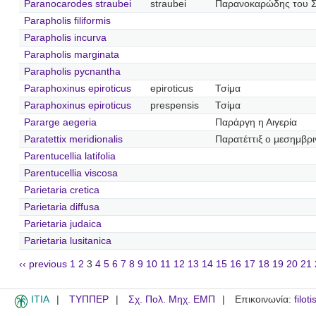
Paranocarodes straubei
straubei
Παρανοκαρώδης του 
Parapholis filiformis
Parapholis incurva
Parapholis marginata
Parapholis pycnantha
Paraphoxinus epiroticus
epiroticus
Τσίμα
Paraphoxinus epiroticus
prespensis
Τσίμα
Pararge aegeria
Παράργη η Αιγερία
Paratettix meridionalis
Παρατέττιξ ο μεσημβρι
Parentucellia latifolia
Parentucellia viscosa
Parietaria cretica
Parietaria diffusa
Parietaria judaica
Parietaria lusitanica
‹‹ previous
1
2
3
4
5
6
7
8
9
10
11
12
13
14
15
16
17
18
19
20
21
ITIA
ΤΥΠΠΕΡ
Σχ. Πολ. Μηχ. ΕΜΠ
Επικοινωνία:
filot