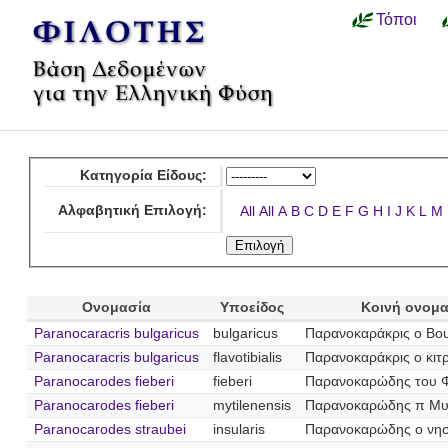
Τόποι
Κατηγορία Είδους:
Αλφαβητική Επιλογή:
All
All
A
B
C
D
E
F
G
H
I
J
K
L
M
Ονομασία
Υποείδος
Κοινή ονομα
Paranocaracris bulgaricus
bulgaricus
Παρανοκαράκρις ο Βο
Paranocaracris bulgaricus
flavotibialis
Παρανοκαράκρις ο κιτρ
Paranocarodes fieberi
fieberi
Παρανοκαρώδης του 
Paranocarodes fieberi
mytilenensis
Παρανοκαρώδης π Μυτ
Paranocarodes straubei
insularis
Παρανοκαρώδης ο νησ