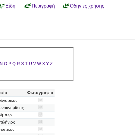
Είδη
Περιγραφή
Οδηγίες χρήσης
N
O
P
Q
R
S
T
U
V
W
X
Y
Z
σία
Φωτογραφία
υλγαρικός
ινοκνημίδιος
Φίμπερ
ιλήνιος
ιωτικός