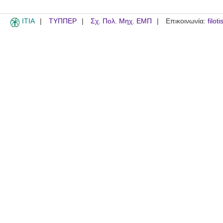
ITIA
ΤΥΠΠΕΡ
Σχ. Πολ. Μηχ. ΕΜΠ
Επικοινωνία:
filot