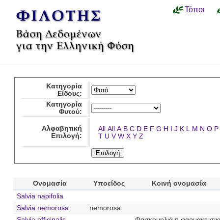
Τόποι
Κατηγορία
Είδους:
Κατηγορία
Φυτού:
Αλφαβητική
All
All
A
B
C
D
E
F
G
H
I
J
K
L
M
N
O
P
Επιλογή:
T
U
V
W
X
Y
Z
Ονομασία
Υποείδος
Κοινή ονομασία
Salvia napifolia
Salvia nemorosa
nemorosa
Salvia officinalis
Φασκομηλιά η φαρμακευτικ