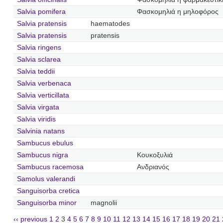
Salvia pomifera
Φασκομηλιά η μηλοφόρος
Salvia pratensis
haematodes
Salvia pratensis
pratensis
Salvia ringens
Salvia sclarea
Salvia teddii
Salvia verbenaca
Salvia verticillata
Salvia virgata
Salvia viridis
Salvinia natans
Sambucus ebulus
Sambucus nigra
Κουκοξυλιά
Sambucus racemosa
Ανδριανός
Samolus valerandi
Sanguisorba cretica
Sanguisorba minor
magnolii
‹‹ previous
1
2
3
4
5
6
7
8
9
10
11
12
13
14
15
16
17
18
19
20
21