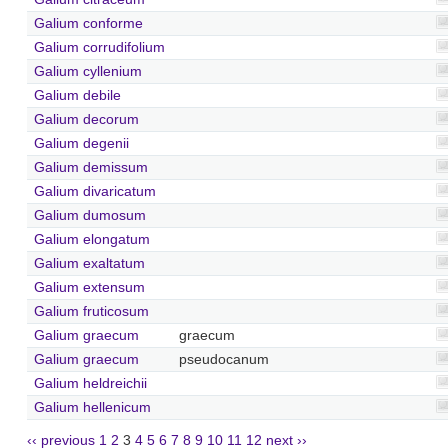
Galium conforme
Galium corrudifolium
Galium cyllenium
Galium debile
Galium decorum
Galium degenii
Galium demissum
Galium divaricatum
Galium dumosum
Galium elongatum
Galium exaltatum
Galium extensum
Galium fruticosum
Galium graecum
graecum
Galium graecum
pseudocanum
Galium heldreichii
Galium hellenicum
‹‹ previous
1
2
3
4
5
6
7
8
9
10
11
12
next ››