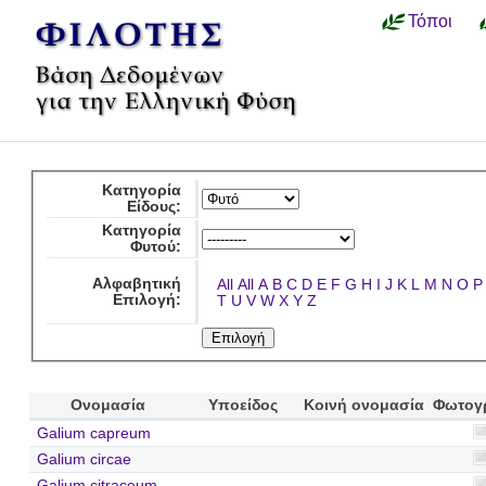
Τόποι
Κατηγορία
Είδους:
Κατηγορία
Φυτού:
Αλφαβητική
All
All
A
B
C
D
E
F
G
H
I
J
K
L
M
N
O
P
Επιλογή:
T
U
V
W
X
Y
Z
Ονομασία
Υποείδος
Κοινή ονομασία
Φωτογ
Galium capreum
Galium circae
Galium citraceum