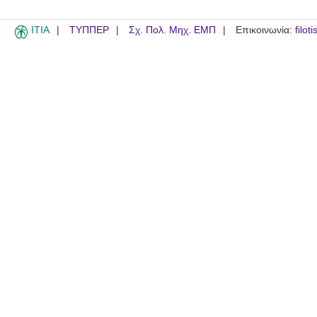
ITIA
ΤΥΠΠΕΡ
Σχ. Πολ. Μηχ. ΕΜΠ
Επικοινωνία:
filot