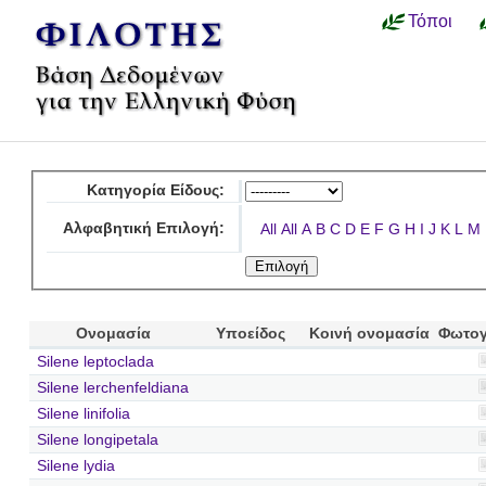
Τόποι
Κατηγορία Είδους:
Αλφαβητική Επιλογή:
All
All
A
B
C
D
E
F
G
H
I
J
K
L
M
Ονομασία
Υποείδος
Κοινή ονομασία
Φωτογ
Silene leptoclada
Silene lerchenfeldiana
Silene linifolia
Silene longipetala
Silene lydia