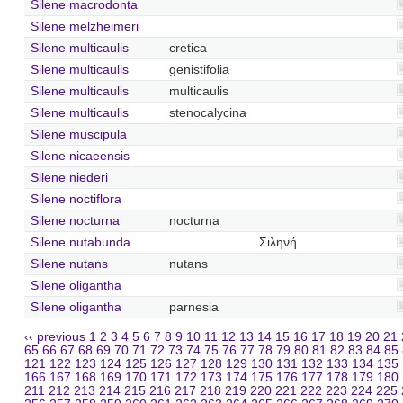
Silene macrodonta
Silene melzheimeri
Silene multicaulis
cretica
Silene multicaulis
genistifolia
Silene multicaulis
multicaulis
Silene multicaulis
stenocalycina
Silene muscipula
Silene nicaeensis
Silene niederi
Silene noctiflora
Silene nocturna
nocturna
Silene nutabunda
Σιληνή
Silene nutans
nutans
Silene oligantha
Silene oligantha
parnesia
‹‹ previous
1
2
3
4
5
6
7
8
9
10
11
12
13
14
15
16
17
18
19
20
21
65
66
67
68
69
70
71
72
73
74
75
76
77
78
79
80
81
82
83
84
85
121
122
123
124
125
126
127
128
129
130
131
132
133
134
135
166
167
168
169
170
171
172
173
174
175
176
177
178
179
180
211
212
213
214
215
216
217
218
219
220
221
222
223
224
225