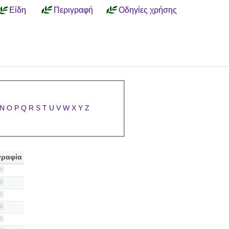
Είδη
Περιγραφή
Οδηγίες χρήσης
N
O
P
Q
R
S
T
U
V
W
X
Y
Z
ραφία