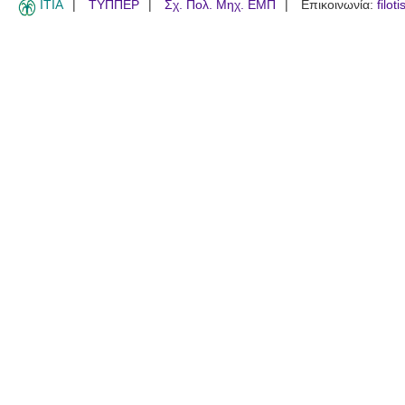
ITIA
ΤΥΠΠΕΡ
Σχ. Πολ. Μηχ. ΕΜΠ
Επικοινωνία:
filot