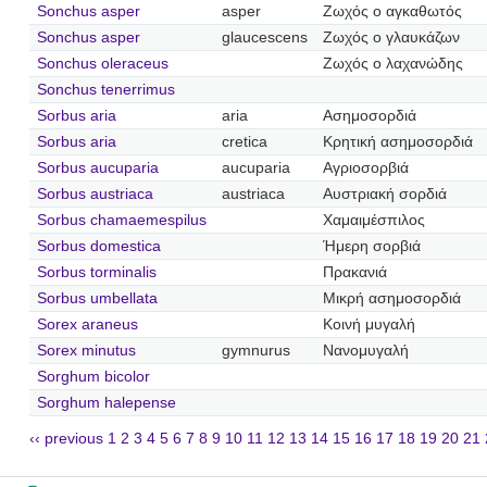
Sonchus asper
asper
Ζωχός ο αγκαθωτός
Sonchus asper
glaucescens
Ζωχός ο γλαυκάζων
Sonchus oleraceus
Ζωχός ο λαχανώδης
Sonchus tenerrimus
Sorbus aria
aria
Ασημοσορδιά
Sorbus aria
cretica
Κρητική ασημοσορδιά
Sorbus aucuparia
aucuparia
Αγριοσορβιά
Sorbus austriaca
austriaca
Αυστριακή σορδιά
Sorbus chamaemespilus
Χαμαιμέσπιλος
Sorbus domestica
Ήμερη σορβιά
Sorbus torminalis
Πρακανιά
Sorbus umbellata
Μικρή ασημοσορδιά
Sorex araneus
Κοινή μυγαλή
Sorex minutus
gymnurus
Νανομυγαλή
Sorghum bicolor
Sorghum halepense
‹‹ previous
1
2
3
4
5
6
7
8
9
10
11
12
13
14
15
16
17
18
19
20
21