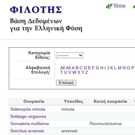
Τόποι
Κατηγορία
Είδους:
Αλφαβητική
All
All
A
B
C
D
E
F
G
H
I
J
K
L
M
N
O
P
Επιλογή:
T
U
V
W
X
Y
Z
Ονομασία
Υποείδος
Κοινή ονομασία
Solenopsis minuta
minuta
Solidago virgaurea
Somateria mollisima
Πουπουλόπαπια
Sonchus arvensis
arvensis