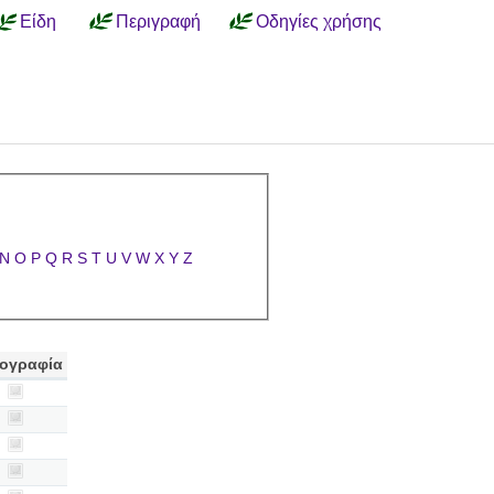
Είδη
Περιγραφή
Οδηγίες χρήσης
N
O
P
Q
R
S
T
U
V
W
X
Y
Z
ογραφία