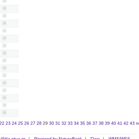
22
23
24
25
26
27
28
29
30
31
32
33
34
35
36
37
38
39
40
41
42
43
n
is@itia.ntua.gr
Powered by NatureBank
Όροι
WMS/WFS