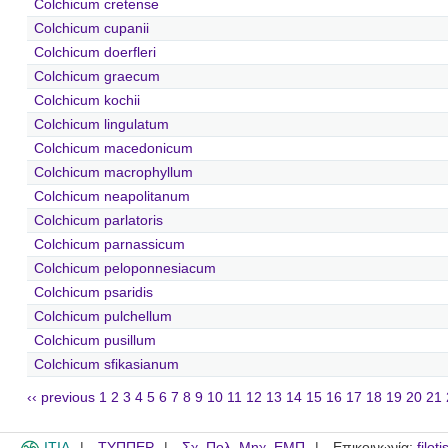
Colchicum cretense
Colchicum cupanii
Colchicum doerfleri
Colchicum graecum
Colchicum kochii
Colchicum lingulatum
Colchicum macedonicum
Colchicum macrophyllum
Colchicum neapolitanum
Colchicum parlatoris
Colchicum parnassicum
Colchicum peloponnesiacum
Colchicum psaridis
Colchicum pulchellum
Colchicum pusillum
Colchicum sfikasianum
‹‹ previous
1
2
3
4
5
6
7
8
9
10
11
12
13
14
15
16
17
18
19
20
21
ITIA
ΤΥΠΠΕΡ
Σχ. Πολ. Μηχ. ΕΜΠ
Επικοινωνία:
filot