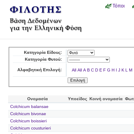
Τόποι
Κατηγορία Είδους:
Κατηγορία Φυτού:
Αλφαβητική Επιλογή:
All
All
A
B
C
D
E
F
G
H
I
J
K
L
M
Ονομασία
Υποείδος
Κοινή ονομασία
Φωτ
Colchicum balansae
Colchicum bivonae
Colchicum boissieri
Colchicum cousturieri