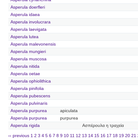
Asperula doerfleri
Asperula idaea
Asperula involucrara
Asperula laevigata
Asperula lutea
Asperula malevonensis
Asperula mungieri
Asperula muscosa
Asperula nitida
Asperula oetae
Asperula ophiolithica
Asperula pinifolia
Asperula pubescens
Asperula pulvinaris
Asperula purpurea
apiculata
Asperula purpurea
purpurea
Asperula rigida
Ασπέρουλα η τραχεία
‹‹ previous
1
2
3
4
5
6
7
8
9
10
11
12
13
14
15
16
17
18
19
20
21