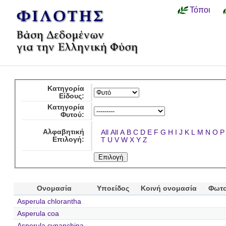
Τόποι
Κατηγορία
Είδους:
Κατηγορία
Φυτού:
Αλφαβητική
All
All
A
B
C
D
E
F
G
H
I
J
K
L
M
N
O
P
Επιλογή:
T
U
V
W
X
Y
Z
Ονομασία
Υποείδος
Κοινή ονομασία
Φωτο
Asperula chlorantha
Asperula coa
Asperula cynanchina