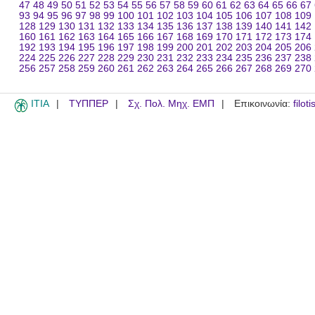
47
48
49
50
51
52
53
54
55
56
57
58
59
60
61
62
63
64
65
66
67
93
94
95
96
97
98
99
100
101
102
103
104
105
106
107
108
109
128
129
130
131
132
133
134
135
136
137
138
139
140
141
142
160
161
162
163
164
165
166
167
168
169
170
171
172
173
174
192
193
194
195
196
197
198
199
200
201
202
203
204
205
206
224
225
226
227
228
229
230
231
232
233
234
235
236
237
238
256
257
258
259
260
261
262
263
264
265
266
267
268
269
270
ITIA
ΤΥΠΠΕΡ
Σχ. Πολ. Μηχ. ΕΜΠ
Επικοινωνία:
filot