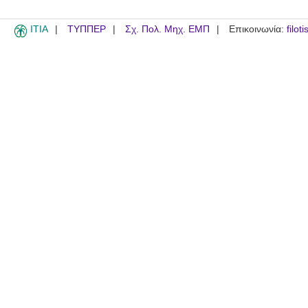
ITIA
ΤΥΠΠΕΡ
Σχ. Πολ. Μηχ. ΕΜΠ
Επικοινωνία:
filot