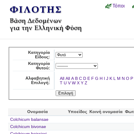
Τόποι
Κατηγορία
Είδους:
Κατηγορία
Φυτού:
Αλφαβητική
All
All
A
B
C
D
E
F
G
H
I
J
K
L
M
N
O
P
Επιλογή:
T
U
V
W
X
Y
Z
Ονομασία
Υποείδος
Κοινή ονομασία
Φωτ
Colchicum balansae
Colchicum bivonae
Colchicum boissieri