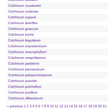
Colchicum cousturieri
Colchicum cretense
Colchicum cupanii
Colchicum doerfleri
Colchicum graecum
Colchicum kochii
Colchicum lingulatum
Colchicum macedonicum
Colchicum macrophyllum
Colchicum neapolitanum
Colchicum parlatoris
Colchicum parnassicum
Colchicum peloponnesiacum
Colchicum psaridis
Colchicum pulchellum
Colchicum pusillum
Colchicum sfikasianum
‹‹ previous
1
2
3
4
5
6
7
8
9
10
11
12
13
14
15
16
17
18
19
20
21