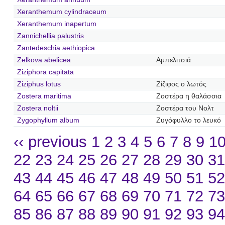
Xeranthemum cylindraceum
Xeranthemum inapertum
Zannichellia palustris
Zantedeschia aethiopica
Zelkova abelicea
Αμπελιτσιά
Ziziphora capitata
Ziziphus lotus
Ζίζιφος ο λωτός
Zostera maritima
Ζοστέρα η θαλάσσια
Zostera noltii
Ζοστέρα του Νολτ
Zygophyllum album
Ζυγόφυλλο το λευκό
‹‹ previous
1
2
3
4
5
6
7
8
9
1
22
23
24
25
26
27
28
29
30
3
43
44
45
46
47
48
49
50
51
5
64
65
66
67
68
69
70
71
72
7
85
86
87
88
89
90
91
92
93
9