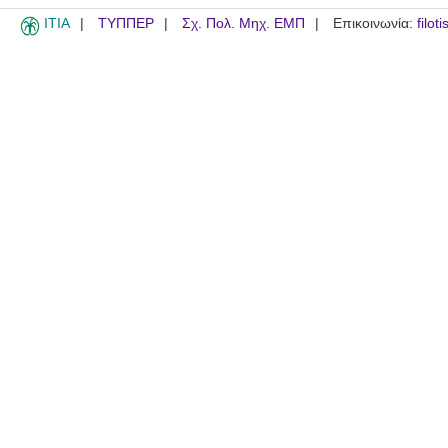
ITIA
ΤΥΠΠΕΡ
Σχ. Πολ. Μηχ. ΕΜΠ
Επικοινωνία:
filot