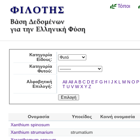
Τόποι
Κατηγορία
Είδους:
Κατηγορία
Φυτού:
Αλφαβητική
All
All
A
B
C
D
E
F
G
H
I
J
K
L
M
N
O
P
Επιλογή:
T
U
V
W
X
Y
Z
Ονομασία
Υποείδος
Κοινή ονομασία
Xanthium spinosum
Xanthium strumarium
strumatium
Xeranthemum annuum