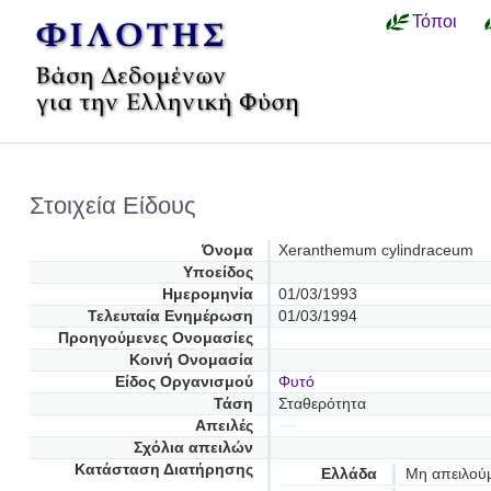
Τόποι
Στοιχεία Είδους
Όνομα
Xeranthemum cylindraceum
Υποείδος
Ημερομηνία
01/03/1993
Τελευταία Ενημέρωση
01/03/1994
Προηγούμενες Oνομασίες
Κοινή Ονομασία
Είδος Οργανισμού
Φυτό
Τάση
Σταθερότητα
Απειλές
Σχόλια απειλών
Κατάσταση Διατήρησης
Ελλάδα
Μη απειλού