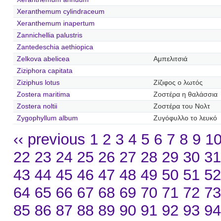
Xeranthemum cylindraceum
Xeranthemum inapertum
Zannichellia palustris
Zantedeschia aethiopica
Zelkova abelicea
Αμπελιτσιά
Ziziphora capitata
Ziziphus lotus
Ζίζιφος ο λωτός
Zostera maritima
Ζοστέρα η θαλάσσια
Zostera noltii
Ζοστέρα του Νολτ
Zygophyllum album
Ζυγόφυλλο το λευκό
‹‹ previous
1
2
3
4
5
6
7
8
9
1
22
23
24
25
26
27
28
29
30
3
43
44
45
46
47
48
49
50
51
5
64
65
66
67
68
69
70
71
72
7
85
86
87
88
89
90
91
92
93
9