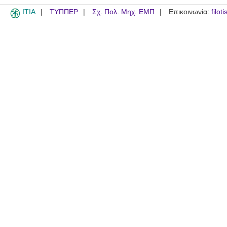
ITIA
ΤΥΠΠΕΡ
Σχ. Πολ. Μηχ. ΕΜΠ
Επικοινωνία:
filot