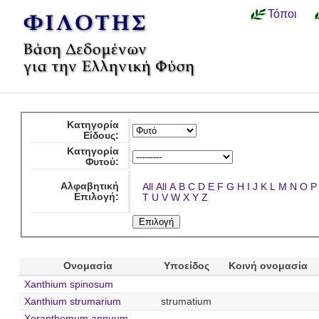
Τόποι
Κατηγορία
Είδους:
Κατηγορία
Φυτού:
Αλφαβητική
All
All
A
B
C
D
E
F
G
H
I
J
K
L
M
N
O
P
Επιλογή:
T
U
V
W
X
Y
Z
Ονομασία
Υποείδος
Κοινή ονομασία
Xanthium spinosum
Xanthium strumarium
strumatium
Xeranthemum annuum