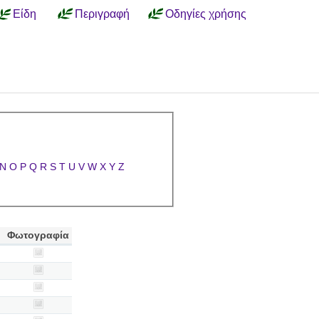
Είδη
Περιγραφή
Οδηγίες χρήσης
N
O
P
Q
R
S
T
U
V
W
X
Y
Z
Φωτογραφία