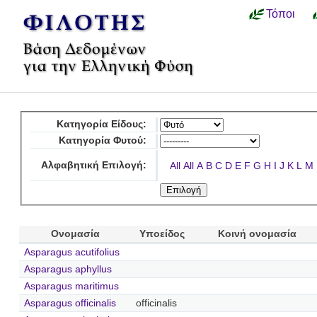
Τόποι
Κατηγορία Είδους:
Κατηγορία Φυτού:
Αλφαβητική Επιλογή:
All
All
A
B
C
D
E
F
G
H
I
J
K
L
M
Ονομασία
Υποείδος
Κοινή ονομασία
Asparagus acutifolius
Asparagus aphyllus
Asparagus maritimus
Asparagus officinalis
officinalis