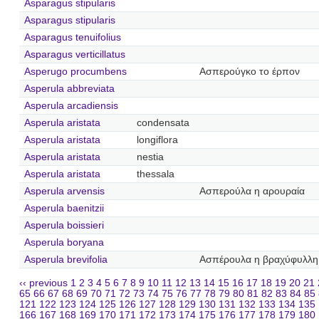
Asparagus stipularis
Asparagus stipularis
Asparagus tenuifolius
Asparagus verticillatus
Asperugo procumbens
Ασπερούγκο το έρπον
Asperula abbreviata
Asperula arcadiensis
Asperula aristata
condensata
Asperula aristata
longiflora
Asperula aristata
nestia
Asperula aristata
thessala
Asperula arvensis
Ασπερούλα η αρουραία
Asperula baenitzii
Asperula boissieri
Asperula boryana
Asperula brevifolia
Ασπέρουλα η βραχύφυλλη
‹‹ previous
1
2
3
4
5
6
7
8
9
10
11
12
13
14
15
16
17
18
19
20
21
65
66
67
68
69
70
71
72
73
74
75
76
77
78
79
80
81
82
83
84
85
121
122
123
124
125
126
127
128
129
130
131
132
133
134
135
166
167
168
169
170
171
172
173
174
175
176
177
178
179
180