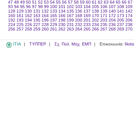
47
48
49
50
51
52
53
54
55
56
57
58
59
60
61
62
63
64
65
66
67
93
94
95
96
97
98
99
100
101
102
103
104
105
106
107
108
109
128
129
130
131
132
133
134
135
136
137
138
139
140
141
142
160
161
162
163
164
165
166
167
168
169
170
171
172
173
174
192
193
194
195
196
197
198
199
200
201
202
203
204
205
206
224
225
226
227
228
229
230
231
232
233
234
235
236
237
238
256
257
258
259
260
261
262
263
264
265
266
267
268
269
270
ITIA
ΤΥΠΠΕΡ
Σχ. Πολ. Μηχ. ΕΜΠ
Επικοινωνία:
filot