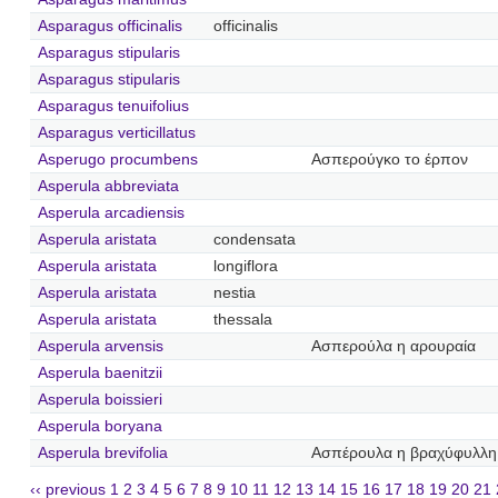
Asparagus officinalis
officinalis
Asparagus stipularis
Asparagus stipularis
Asparagus tenuifolius
Asparagus verticillatus
Asperugo procumbens
Ασπερούγκο το έρπον
Asperula abbreviata
Asperula arcadiensis
Asperula aristata
condensata
Asperula aristata
longiflora
Asperula aristata
nestia
Asperula aristata
thessala
Asperula arvensis
Ασπερούλα η αρουραία
Asperula baenitzii
Asperula boissieri
Asperula boryana
Asperula brevifolia
Ασπέρουλα η βραχύφυλλη
‹‹ previous
1
2
3
4
5
6
7
8
9
10
11
12
13
14
15
16
17
18
19
20
21