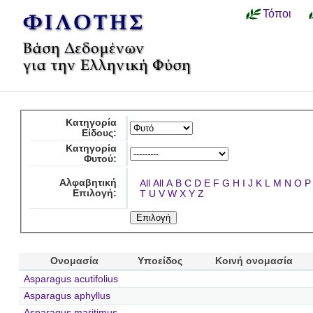
Τόποι
Κατηγορία
Είδους:
Κατηγορία
Φυτού:
Αλφαβητική
All
All
A
B
C
D
E
F
G
H
I
J
K
L
M
N
O
P
Επιλογή:
T
U
V
W
X
Y
Z
Ονομασία
Υποείδος
Κοινή ονομασία
Asparagus acutifolius
Asparagus aphyllus
Asparagus maritimus