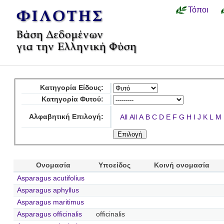
Τόποι
Κατηγορία Είδους:
Κατηγορία Φυτού:
Αλφαβητική Επιλογή:
All
All
A
B
C
D
E
F
G
H
I
J
K
L
M
Ονομασία
Υποείδος
Κοινή ονομασία
Asparagus acutifolius
Asparagus aphyllus
Asparagus maritimus
Asparagus officinalis
officinalis