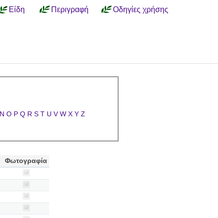
Είδη
Περιγραφή
Οδηγίες χρήσης
N
O
P
Q
R
S
T
U
V
W
X
Y
Z
Φωτογραφία