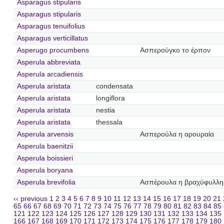
Asparagus stipularis
Asparagus stipularis
Asparagus tenuifolius
Asparagus verticillatus
Asperugo procumbens
Ασπερούγκο το έρπον
Asperula abbreviata
Asperula arcadiensis
Asperula aristata
condensata
Asperula aristata
longiflora
Asperula aristata
nestia
Asperula aristata
thessala
Asperula arvensis
Ασπερούλα η αρουραία
Asperula baenitzii
Asperula boissieri
Asperula boryana
Asperula brevifolia
Ασπέρουλα η βραχύφυλλη
‹‹ previous
1
2
3
4
5
6
7
8
9
10
11
12
13
14
15
16
17
18
19
20
21
65
66
67
68
69
70
71
72
73
74
75
76
77
78
79
80
81
82
83
84
85
121
122
123
124
125
126
127
128
129
130
131
132
133
134
135
166
167
168
169
170
171
172
173
174
175
176
177
178
179
180