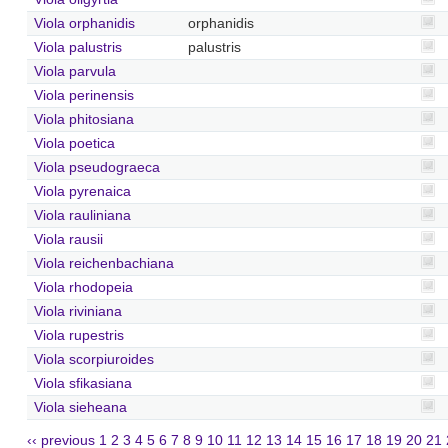
Viola orphanidis
orphanidis
Viola palustris
palustris
Viola parvula
Viola perinensis
Viola phitosiana
Viola poetica
Viola pseudograeca
Viola pyrenaica
Viola rauliniana
Viola rausii
Viola reichenbachiana
Viola rhodopeia
Viola riviniana
Viola rupestris
Viola scorpiuroides
Viola sfikasiana
Viola sieheana
‹‹ previous
1
2
3
4
5
6
7
8
9
10
11
12
13
14
15
16
17
18
19
20
21