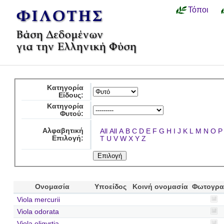
Τόποι
Κατηγορία
Είδους:
Κατηγορία
Φυτού:
Αλφαβητική
All
All
A
B
C
D
E
F
G
H
I
J
K
L
M
N
O
P
Επιλογή:
T
U
V
W
X
Y
Z
Ονομασία
Υποείδος
Κοινή ονομασία
Φωτογρα
Viola mercurii
Viola odorata
Viola oligyrtia