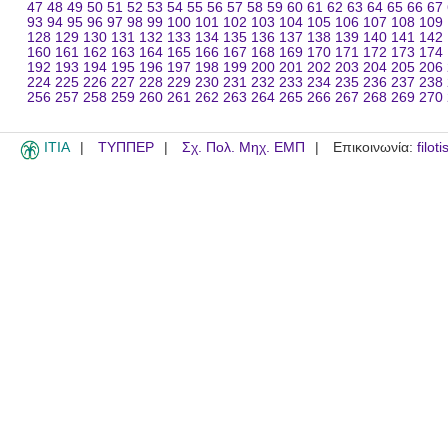
47
48
49
50
51
52
53
54
55
56
57
58
59
60
61
62
63
64
65
66
67
93
94
95
96
97
98
99
100
101
102
103
104
105
106
107
108
109
128
129
130
131
132
133
134
135
136
137
138
139
140
141
142
160
161
162
163
164
165
166
167
168
169
170
171
172
173
174
192
193
194
195
196
197
198
199
200
201
202
203
204
205
206
224
225
226
227
228
229
230
231
232
233
234
235
236
237
238
256
257
258
259
260
261
262
263
264
265
266
267
268
269
270
ITIA
ΤΥΠΠΕΡ
Σχ. Πολ. Μηχ. ΕΜΠ
Επικοινωνία:
filot