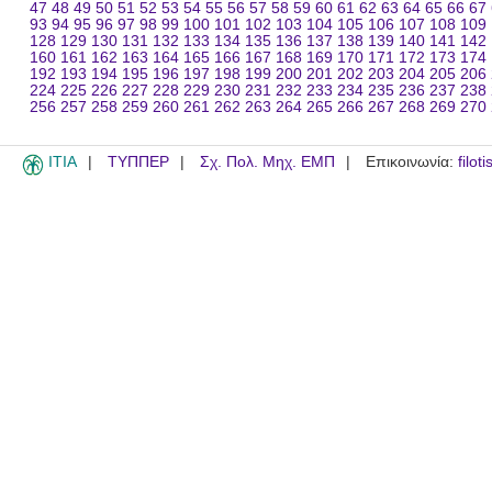
47
48
49
50
51
52
53
54
55
56
57
58
59
60
61
62
63
64
65
66
67
93
94
95
96
97
98
99
100
101
102
103
104
105
106
107
108
109
128
129
130
131
132
133
134
135
136
137
138
139
140
141
142
160
161
162
163
164
165
166
167
168
169
170
171
172
173
174
192
193
194
195
196
197
198
199
200
201
202
203
204
205
206
224
225
226
227
228
229
230
231
232
233
234
235
236
237
238
256
257
258
259
260
261
262
263
264
265
266
267
268
269
270
ITIA
ΤΥΠΠΕΡ
Σχ. Πολ. Μηχ. ΕΜΠ
Επικοινωνία:
filot