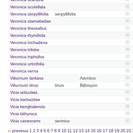
Veronica scutellata
Veronica serpyllifolia
serpyllifolia
Veronica stamatiadae
Veronica thessalica
Veronica thymifolia
Veronica trichadena
Veronica triloba
Veronica triphyllos
Veronica urticifolia
Veronica verna
Viburnum lantana
Λαντάνα
Viburnum tinus
tinus
Βιβούρνο
Vicia articulata
Vicia barbazitae
Vicia benghalensis
Vicia bithynica
Vicia canescens
serinica
‹‹ previous
1
2
3
4
5
6
7
8
9
10
11
12
13
14
15
16
17
18
19
20
21