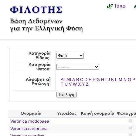
Τόποι
Κατηγορία
Είδους:
Κατηγορία
Φυτού:
Αλφαβητική
All
All
A
B
C
D
E
F
G
H
I
J
K
L
M
N
O
P
Επιλογή:
T
U
V
W
X
Y
Z
Ονομασία
Υποείδος
Κοινή ονομασία
Φωτογρα
Veronica rhodopaea
Veronica sartoriana
Veronica scardica