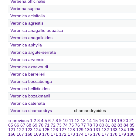
Verbena officinalis
Verbena supina
Veronica acinifolia
Veronica agrestis
Veronica anagallis-aquatica
Veronica anagalloides
Veronica aphylla
Veronica argute-serrata
Veronica arvensis
Veronica aznavourii
Veronica barrelieri
Veronica beccabunga
Veronica bellidioides
Veronica bozakmanii
Veronica catenata
Veronica chamaedrys
chamaedryoides
‹‹ previous
1
2
3
4
5
6
7
8
9
10
11
12
13
14
15
16
17
18
19
20
21
65
66
67
68
69
70
71
72
73
74
75
76
77
78
79
80
81
82
83
84
85
121
122
123
124
125
126
127
128
129
130
131
132
133
134
135
166
167
168
169
170
171
172
173
174
175
176
177
178
179
180