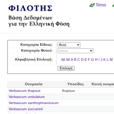
Τόποι
Κατηγορία Είδους:
Κατηγορία Φυτού:
Αλφαβητική Επιλογή:
All
All
A
B
C
D
E
F
G
H
I
J
K
L
M
Ονομασία
Υποείδος
Κοινή ονομα
Verbascum thapsus
thapsus
Verbascum undulatum
Verbascum xanthophoeniceum
Verbascum zuccarinii