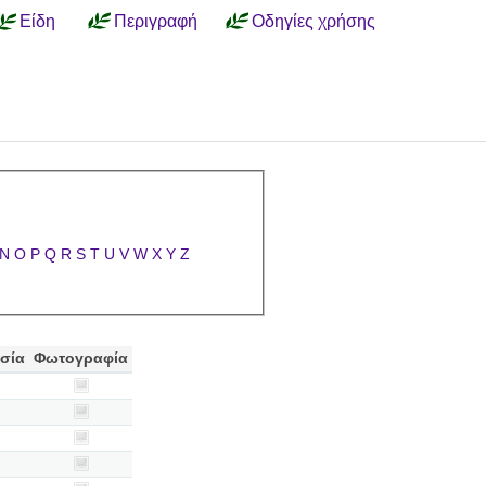
Είδη
Περιγραφή
Οδηγίες χρήσης
N
O
P
Q
R
S
T
U
V
W
X
Y
Z
σία
Φωτογραφία