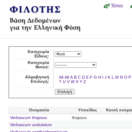
Τόποι
Κατηγορία
Είδους:
Κατηγορία
Φυτού:
Αλφαβητική
All
All
A
B
C
D
E
F
G
H
I
J
K
L
M
N
O
P
Επιλογή:
T
U
V
W
X
Y
Z
Ονομασία
Υποείδος
Κοινή ονομα
Verbascum thapsus
thapsus
Verbascum undulatum
Verbascum xanthophoeniceum