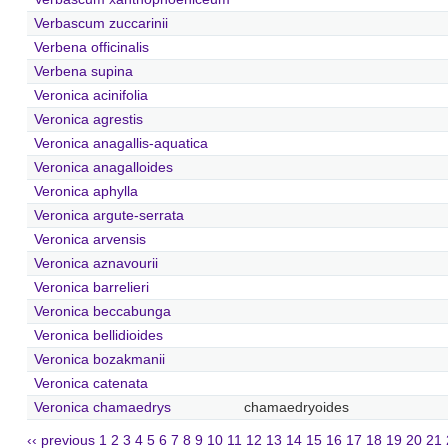
Verbascum zuccarinii
Verbena officinalis
Verbena supina
Veronica acinifolia
Veronica agrestis
Veronica anagallis-aquatica
Veronica anagalloides
Veronica aphylla
Veronica argute-serrata
Veronica arvensis
Veronica aznavourii
Veronica barrelieri
Veronica beccabunga
Veronica bellidioides
Veronica bozakmanii
Veronica catenata
Veronica chamaedrys
chamaedryoides
‹‹ previous
1
2
3
4
5
6
7
8
9
10
11
12
13
14
15
16
17
18
19
20
21