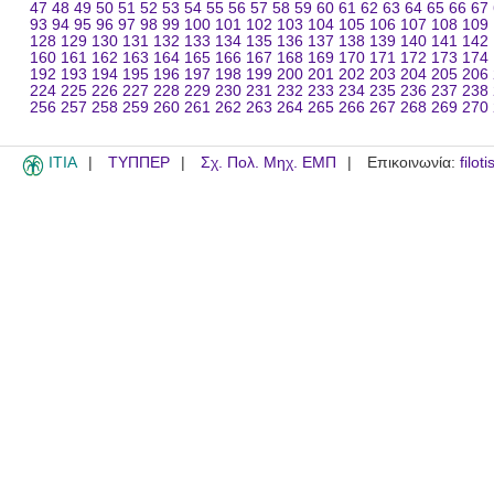
47
48
49
50
51
52
53
54
55
56
57
58
59
60
61
62
63
64
65
66
67
93
94
95
96
97
98
99
100
101
102
103
104
105
106
107
108
109
128
129
130
131
132
133
134
135
136
137
138
139
140
141
142
160
161
162
163
164
165
166
167
168
169
170
171
172
173
174
192
193
194
195
196
197
198
199
200
201
202
203
204
205
206
224
225
226
227
228
229
230
231
232
233
234
235
236
237
238
256
257
258
259
260
261
262
263
264
265
266
267
268
269
270
ITIA
ΤΥΠΠΕΡ
Σχ. Πολ. Μηχ. ΕΜΠ
Επικοινωνία:
filot