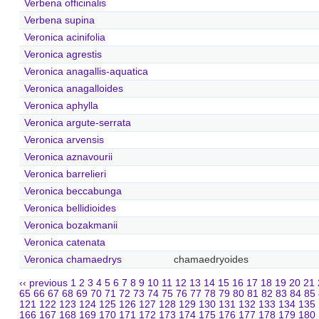
Verbena officinalis
Verbena supina
Veronica acinifolia
Veronica agrestis
Veronica anagallis-aquatica
Veronica anagalloides
Veronica aphylla
Veronica argute-serrata
Veronica arvensis
Veronica aznavourii
Veronica barrelieri
Veronica beccabunga
Veronica bellidioides
Veronica bozakmanii
Veronica catenata
Veronica chamaedrys
chamaedryoides
‹‹ previous
1
2
3
4
5
6
7
8
9
10
11
12
13
14
15
16
17
18
19
20
21
65
66
67
68
69
70
71
72
73
74
75
76
77
78
79
80
81
82
83
84
85
121
122
123
124
125
126
127
128
129
130
131
132
133
134
135
166
167
168
169
170
171
172
173
174
175
176
177
178
179
180