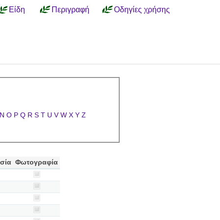
Είδη
Περιγραφή
Οδηγίες χρήσης
N
O
P
Q
R
S
T
U
V
W
X
Y
Z
σία
Φωτογραφία