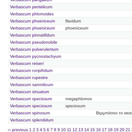
Verbascum pentelicum
Verbascum phlomoides
Verbascum phoeniceum
flavidum
Verbascum phoeniceum
phoeniceum
Verbascum pinnatifidum
Verbascum pseudonobile
Verbascum pulverulentum
Verbascum pycnostachyum
Verbascum reiseri
Verbascum roripifolium
Verbascum rupestre
Verbascum samniticum
Verbascum sinuatum
Verbascum speciosum
megaphlomos
Verbascum speciosum
speciosum
Verbascum spinosum
Βερμπάσκο το ακα
Verbascum splendidum
‹‹ previous
1
2
3
4
5
6
7
8
9
10
11
12
13
14
15
16
17
18
19
20
21