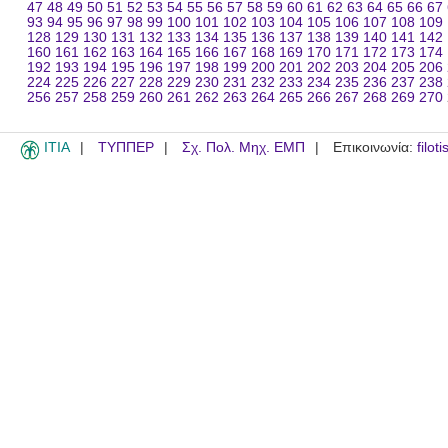
47
48
49
50
51
52
53
54
55
56
57
58
59
60
61
62
63
64
65
66
67
93
94
95
96
97
98
99
100
101
102
103
104
105
106
107
108
109
128
129
130
131
132
133
134
135
136
137
138
139
140
141
142
160
161
162
163
164
165
166
167
168
169
170
171
172
173
174
192
193
194
195
196
197
198
199
200
201
202
203
204
205
206
224
225
226
227
228
229
230
231
232
233
234
235
236
237
238
256
257
258
259
260
261
262
263
264
265
266
267
268
269
270
ITIA
ΤΥΠΠΕΡ
Σχ. Πολ. Μηχ. ΕΜΠ
Επικοινωνία:
filot