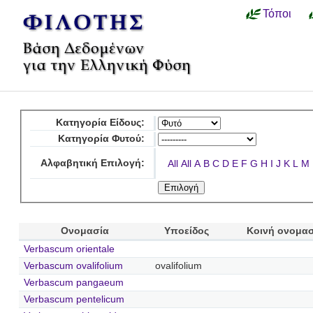
Τόποι
Κατηγορία Είδους:
Κατηγορία Φυτού:
Αλφαβητική Επιλογή:
All
All
A
B
C
D
E
F
G
H
I
J
K
L
M
Ονομασία
Υποείδος
Κοινή ονομα
Verbascum orientale
Verbascum ovalifolium
ovalifolium
Verbascum pangaeum
Verbascum pentelicum