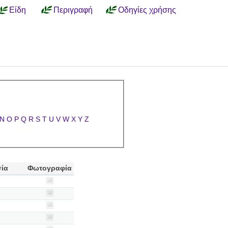
Είδη
Περιγραφή
Οδηγίες χρήσης
N
O
P
Q
R
S
T
U
V
W
X
Y
Z
σία
Φωτογραφία