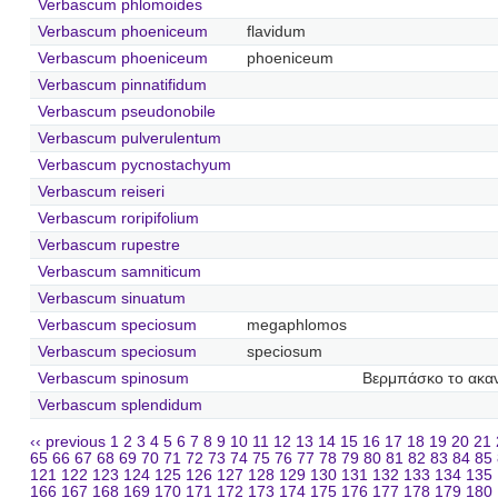
Verbascum phlomoides
Verbascum phoeniceum
flavidum
Verbascum phoeniceum
phoeniceum
Verbascum pinnatifidum
Verbascum pseudonobile
Verbascum pulverulentum
Verbascum pycnostachyum
Verbascum reiseri
Verbascum roripifolium
Verbascum rupestre
Verbascum samniticum
Verbascum sinuatum
Verbascum speciosum
megaphlomos
Verbascum speciosum
speciosum
Verbascum spinosum
Βερμπάσκο το ακα
Verbascum splendidum
‹‹ previous
1
2
3
4
5
6
7
8
9
10
11
12
13
14
15
16
17
18
19
20
21
65
66
67
68
69
70
71
72
73
74
75
76
77
78
79
80
81
82
83
84
85
121
122
123
124
125
126
127
128
129
130
131
132
133
134
135
166
167
168
169
170
171
172
173
174
175
176
177
178
179
180