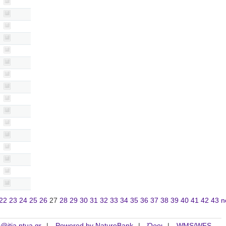
22
23
24
25
26
27
28
29
30
31
32
33
34
35
36
37
38
39
40
41
42
43
n
is@itia.ntua.gr
Powered by NatureBank
Όροι
WMS/WFS