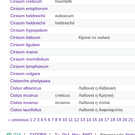
Cirsium creticum
triumfetti
Cirsium eriophorum
Cirsium heldreichii
euboicum
Cirsium heldreichii
heldreichii
Cirsium hypopsilum
Cirsium italicum
Κίρσιο το ιταλικό
Cirsium ligulare
Cirsium mairei
Cirsium morinifolium
Cirsium tymphaeum
Cirsium vulgare
Cistanche phelypaea
Cistus albanicus
Λαδανιά η Αλβανική
Cistus incanus
creticus
Λαδανιά η Κρητική
Cistus incanus
incanus
Λαδανιά η πολιά
Cistus laurifolius
Λαδανιά η δαφνόφυλλη
‹‹ previous
1
2
3
4
5
6
7
8
9
10
11
12
13
14
15
16
17
18
19
20
21
ITIA
ΤΥΠΠΕΡ
Σχ. Πολ. Μηχ. ΕΜΠ
Επικοινωνία:
filot