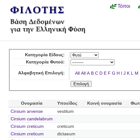
Τόποι
Κατηγορία Είδους:
Κατηγορία Φυτού:
Αλφαβητική Επιλογή:
All
All
A
B
C
D
E
F
G
H
I
J
K
L
M
Ονομασία
Υποείδος
Κοινή ονομασία
Φωτ
Cirsium arvense
vestitum
Cirsium candelabrum
Cirsium creticum
creticum
Cirsium creticum
dictaeum