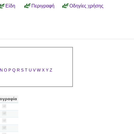
Είδη
Περιγραφή
Οδηγίες χρήσης
N
O
P
Q
R
S
T
U
V
W
X
Y
Z
ογραφία