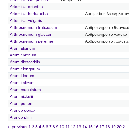
Artemisia eriantha
Artemisia herba-alba
Αρτεμισία η λευκή βοτά
Artemisia vulgaris
Arthrocnemum fruticosum
Αρθρόκνημο το θαμνοει
Arthrocnemum glaucum
Αρθρόκνημο το γλαυκό
Arthrocnemum perenne
Αρθρόκνημο το πολυετέ
Arum alpinum
Arum creticum
Arum dioscoridis
Arum elongatum
Arum idaeum
Arum italicum
Arum maculatum
Arum nickelii
Arum petteri
Arundo donax
Arundo plinii
‹‹ previous
1
2
3
4
5
6
7
8
9
10
11
12
13
14
15
16
17
18
19
20
21