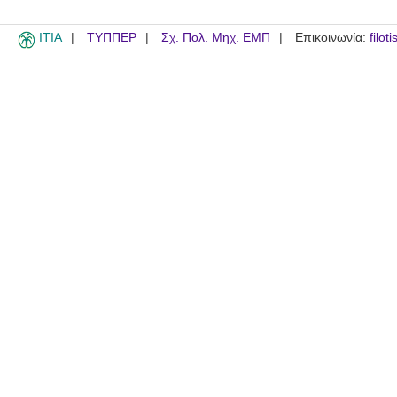
ITIA
ΤΥΠΠΕΡ
Σχ. Πολ. Μηχ. ΕΜΠ
Επικοινωνία:
filot