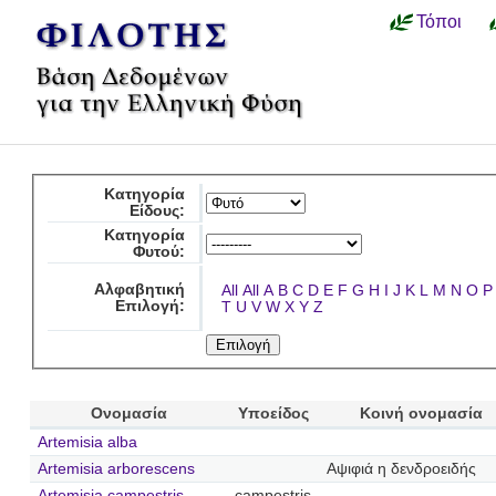
Τόποι
Κατηγορία
Είδους:
Κατηγορία
Φυτού:
Αλφαβητική
All
All
A
B
C
D
E
F
G
H
I
J
K
L
M
N
O
P
Επιλογή:
T
U
V
W
X
Y
Z
Ονομασία
Υποείδος
Κοινή ονομασία
Artemisia alba
Artemisia arborescens
Αψιφιά η δενδροειδής
Artemisia campestris
campestris