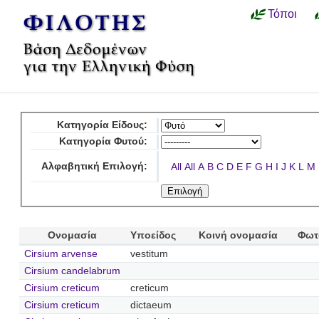
Τόποι
Κατηγορία Είδους:
Κατηγορία Φυτού:
Αλφαβητική Επιλογή:
All
All
A
B
C
D
E
F
G
H
I
J
K
L
M
Ονομασία
Υποείδος
Κοινή ονομασία
Φωτ
Cirsium arvense
vestitum
Cirsium candelabrum
Cirsium creticum
creticum
Cirsium creticum
dictaeum