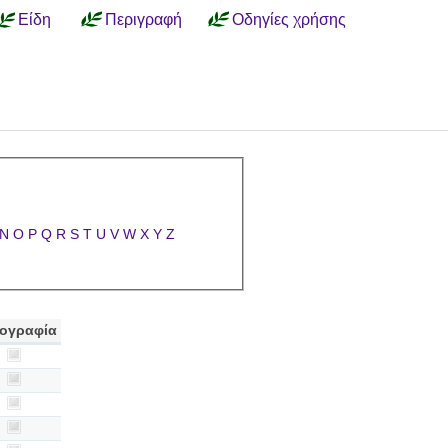
Είδη
Περιγραφή
Οδηγίες χρήσης
N
O
P
Q
R
S
T
U
V
W
X
Y
Z
ογραφία