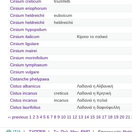
Cirsium creticum
triumfetti
Cirsium eriophorum
Cirsium heldreichii
euboicum
Cirsium heldreichii
heldreichii
Cirsium hypopsilum
Cirsium italicum
Κίρσιο το ιταλικό
Cirsium ligulare
Cirsium mairei
Cirsium morinifolium
Cirsium tymphaeum
Cirsium vulgare
Cistanche phelypaea
Cistus albanicus
Λαδανιά η Αλβανική
Cistus incanus
creticus
Λαδανιά η Κρητική
Cistus incanus
incanus
Λαδανιά η πολιά
Cistus laurifolius
Λαδανιά η δαφνόφυλλη
‹‹ previous
1
2
3
4
5
6
7
8
9
10
11
12
13
14
15
16
17
18
19
20
21
ITIA
ΤΥΠΠΕΡ
Σχ. Πολ. Μηχ. ΕΜΠ
Επικοινωνία:
filot