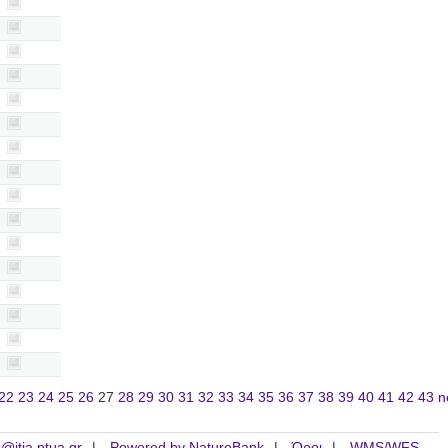
22
23
24
25
26
27
28
29
30
31
32
33
34
35
36
37
38
39
40
41
42
43
n
is@itia.ntua.gr
Powered by NatureBank
Όροι
WMS/WFS