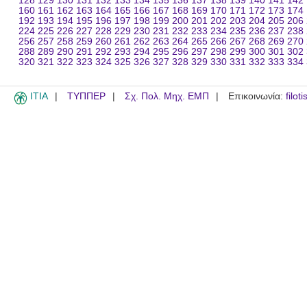
128
129
130
131
132
133
134
135
136
137
138
139
140
141
142
160
161
162
163
164
165
166
167
168
169
170
171
172
173
174
192
193
194
195
196
197
198
199
200
201
202
203
204
205
206
224
225
226
227
228
229
230
231
232
233
234
235
236
237
238
256
257
258
259
260
261
262
263
264
265
266
267
268
269
270
288
289
290
291
292
293
294
295
296
297
298
299
300
301
302
320
321
322
323
324
325
326
327
328
329
330
331
332
333
334
ITIA
ΤΥΠΠΕΡ
Σχ. Πολ. Μηχ. ΕΜΠ
Επικοινωνία:
filot