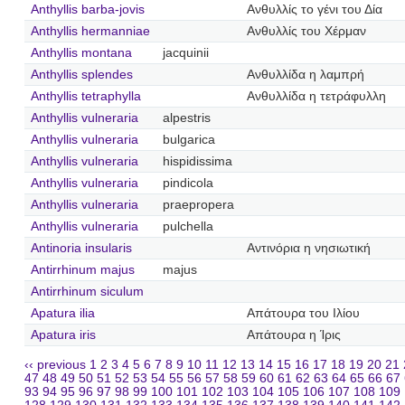
Anthyllis barba-jovis
Ανθυλλίς το γένι του Δία
Anthyllis hermanniae
Ανθυλλίς του Χέρμαν
Anthyllis montana
jacquinii
Anthyllis splendes
Ανθυλλίδα η λαμπρή
Anthyllis tetraphylla
Ανθυλλίδα η τετράφυλλη
Anthyllis vulneraria
alpestris
Anthyllis vulneraria
bulgarica
Anthyllis vulneraria
hispidissima
Anthyllis vulneraria
pindicola
Anthyllis vulneraria
praepropera
Anthyllis vulneraria
pulchella
Antinoria insularis
Αντινόρια η νησιωτική
Antirrhinum majus
majus
Antirrhinum siculum
Apatura ilia
Απάτουρα του Ιλίου
Apatura iris
Απάτουρα η Ίρις
‹‹ previous
1
2
3
4
5
6
7
8
9
10
11
12
13
14
15
16
17
18
19
20
21
47
48
49
50
51
52
53
54
55
56
57
58
59
60
61
62
63
64
65
66
67
93
94
95
96
97
98
99
100
101
102
103
104
105
106
107
108
109