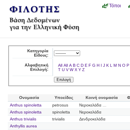
Τόποι
Κατηγορία
Είδους:
Αλφαβητική
All
All
A
B
C
D
E
F
G
H
I
J
K
L
M
N
O
P
Επιλογή:
T
U
V
W
X
Y
Z
Ονομασία
Υποείδος
Κοινή ονομασία
Φ
Anthus spinoletta
petrosus
Νεροκελάδα …
Anthus spinoletta
spinoletta
Νεροκελάδα
Anthus trivialis
trivialis
Δενδροκελάδα
Anthyllis aurea