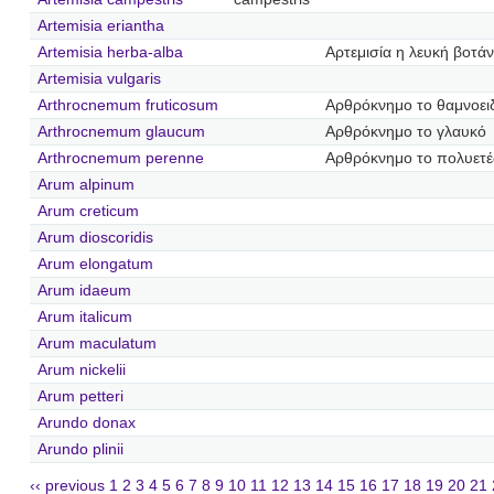
Artemisia eriantha
Artemisia herba-alba
Αρτεμισία η λευκή βοτά
Artemisia vulgaris
Arthrocnemum fruticosum
Αρθρόκνημο το θαμνοει
Arthrocnemum glaucum
Αρθρόκνημο το γλαυκό
Arthrocnemum perenne
Αρθρόκνημο το πολυετέ
Arum alpinum
Arum creticum
Arum dioscoridis
Arum elongatum
Arum idaeum
Arum italicum
Arum maculatum
Arum nickelii
Arum petteri
Arundo donax
Arundo plinii
‹‹ previous
1
2
3
4
5
6
7
8
9
10
11
12
13
14
15
16
17
18
19
20
21