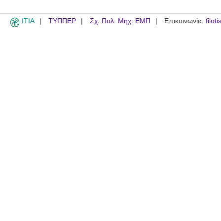
ITIA
ΤΥΠΠΕΡ
Σχ. Πολ. Μηχ. ΕΜΠ
Επικοινωνία:
filot