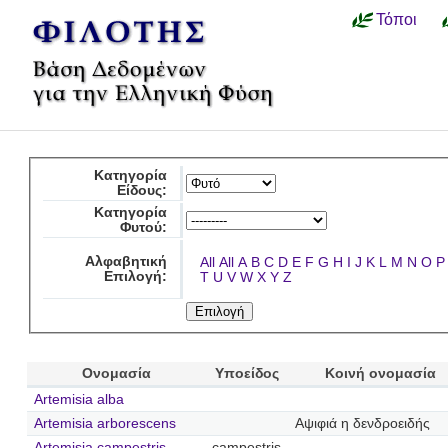
Τόποι
Κατηγορία
Είδους:
Κατηγορία
Φυτού:
Αλφαβητική
All
All
A
B
C
D
E
F
G
H
I
J
K
L
M
N
O
P
Επιλογή:
T
U
V
W
X
Y
Z
Ονομασία
Υποείδος
Κοινή ονομασία
Artemisia alba
Artemisia arborescens
Αψιφιά η δενδροειδής
Artemisia campestris
campestris