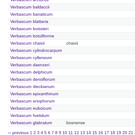
Verbascum baldaccii
Verbascum banaticum
Verbascum blattaria
Verbascum boissieri
Verbascum botuliforme
Verbascum chaixii
chaixii
Verbascum cylindrocarpum
Verbascum cylleneum
Verbascum daenzeri
Verbascum delphicum
Verbascum densiflorum
Verbascum dieckianum
Verbascum epixanthinum
Verbascum eriophorum
Verbascum euboicum
Verbascum foetidum
Verbascum glabratum
bosnense
‹‹ previous
1
2
3
4
5
6
7
8
9
10
11
12
13
14
15
16
17
18
19
20
21