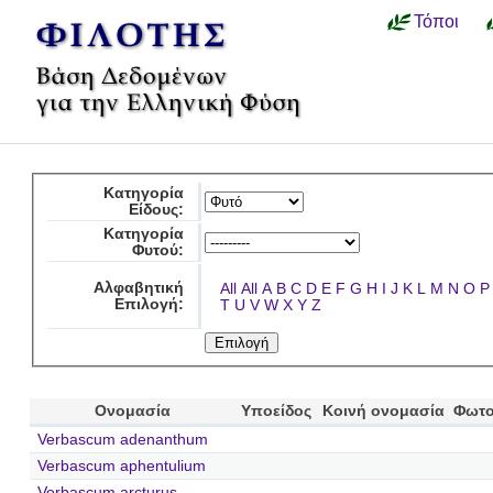
Τόποι
Κατηγορία
Είδους:
Κατηγορία
Φυτού:
Αλφαβητική
All
All
A
B
C
D
E
F
G
H
I
J
K
L
M
N
O
P
Επιλογή:
T
U
V
W
X
Y
Z
Ονομασία
Υποείδος
Κοινή ονομασία
Φωτο
Verbascum adenanthum
Verbascum aphentulium
Verbascum arcturus