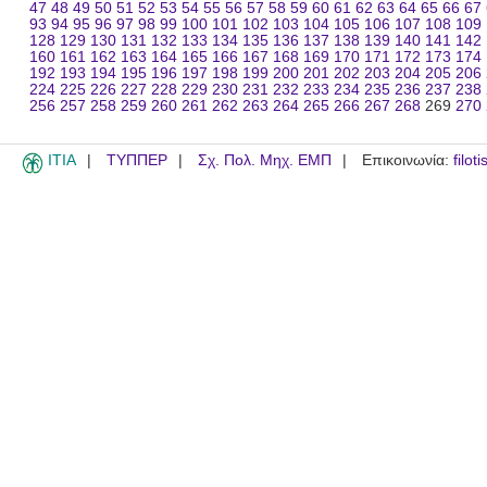
47
48
49
50
51
52
53
54
55
56
57
58
59
60
61
62
63
64
65
66
67
93
94
95
96
97
98
99
100
101
102
103
104
105
106
107
108
109
128
129
130
131
132
133
134
135
136
137
138
139
140
141
142
160
161
162
163
164
165
166
167
168
169
170
171
172
173
174
192
193
194
195
196
197
198
199
200
201
202
203
204
205
206
224
225
226
227
228
229
230
231
232
233
234
235
236
237
238
256
257
258
259
260
261
262
263
264
265
266
267
268
269
270
ITIA
ΤΥΠΠΕΡ
Σχ. Πολ. Μηχ. ΕΜΠ
Επικοινωνία:
filot