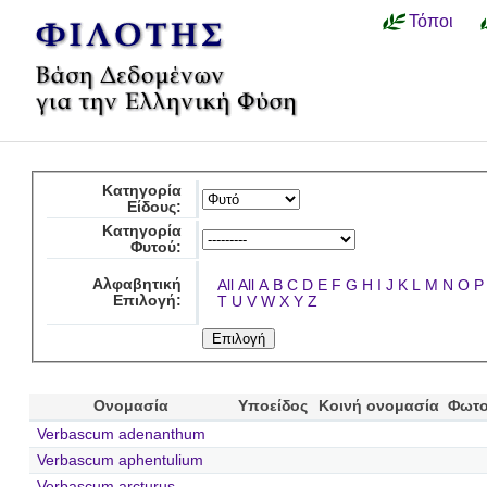
Τόποι
Κατηγορία
Είδους:
Κατηγορία
Φυτού:
Αλφαβητική
All
All
A
B
C
D
E
F
G
H
I
J
K
L
M
N
O
P
Επιλογή:
T
U
V
W
X
Y
Z
Ονομασία
Υποείδος
Κοινή ονομασία
Φωτο
Verbascum adenanthum
Verbascum aphentulium
Verbascum arcturus