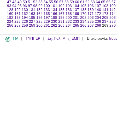
47
48
49
50
51
52
53
54
55
56
57
58
59
60
61
62
63
64
65
66
67
93
94
95
96
97
98
99
100
101
102
103
104
105
106
107
108
109
128
129
130
131
132
133
134
135
136
137
138
139
140
141
142
160
161
162
163
164
165
166
167
168
169
170
171
172
173
174
192
193
194
195
196
197
198
199
200
201
202
203
204
205
206
224
225
226
227
228
229
230
231
232
233
234
235
236
237
238
256
257
258
259
260
261
262
263
264
265
266
267
268
269
270
ITIA
ΤΥΠΠΕΡ
Σχ. Πολ. Μηχ. ΕΜΠ
Επικοινωνία:
filot