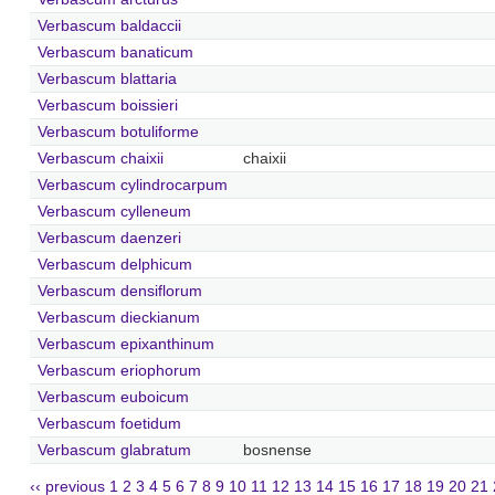
Verbascum baldaccii
Verbascum banaticum
Verbascum blattaria
Verbascum boissieri
Verbascum botuliforme
Verbascum chaixii
chaixii
Verbascum cylindrocarpum
Verbascum cylleneum
Verbascum daenzeri
Verbascum delphicum
Verbascum densiflorum
Verbascum dieckianum
Verbascum epixanthinum
Verbascum eriophorum
Verbascum euboicum
Verbascum foetidum
Verbascum glabratum
bosnense
‹‹ previous
1
2
3
4
5
6
7
8
9
10
11
12
13
14
15
16
17
18
19
20
21