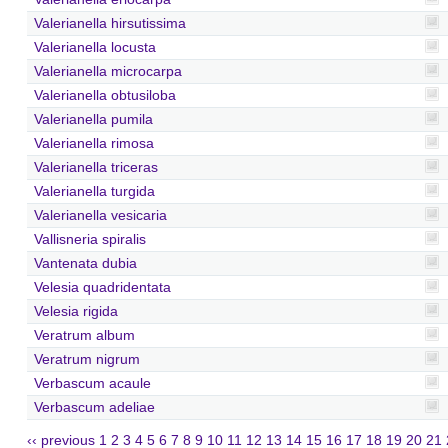
Valerianella hirsutissima
Valerianella locusta
Valerianella microcarpa
Valerianella obtusiloba
Valerianella pumila
Valerianella rimosa
Valerianella triceras
Valerianella turgida
Valerianella vesicaria
Vallisneria spiralis
Vantenata dubia
Velesia quadridentata
Velesia rigida
Veratrum album
Veratrum nigrum
Verbascum acaule
Verbascum adeliae
‹‹ previous
1
2
3
4
5
6
7
8
9
10
11
12
13
14
15
16
17
18
19
20
21