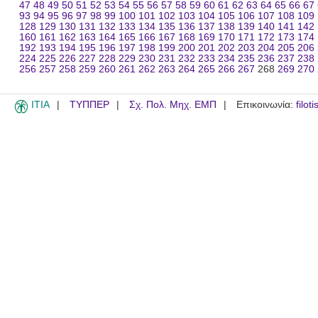
47
48
49
50
51
52
53
54
55
56
57
58
59
60
61
62
63
64
65
66
67
93
94
95
96
97
98
99
100
101
102
103
104
105
106
107
108
109
128
129
130
131
132
133
134
135
136
137
138
139
140
141
142
160
161
162
163
164
165
166
167
168
169
170
171
172
173
174
192
193
194
195
196
197
198
199
200
201
202
203
204
205
206
224
225
226
227
228
229
230
231
232
233
234
235
236
237
238
256
257
258
259
260
261
262
263
264
265
266
267
268
269
270
ITIA
ΤΥΠΠΕΡ
Σχ. Πολ. Μηχ. ΕΜΠ
Επικοινωνία:
filot