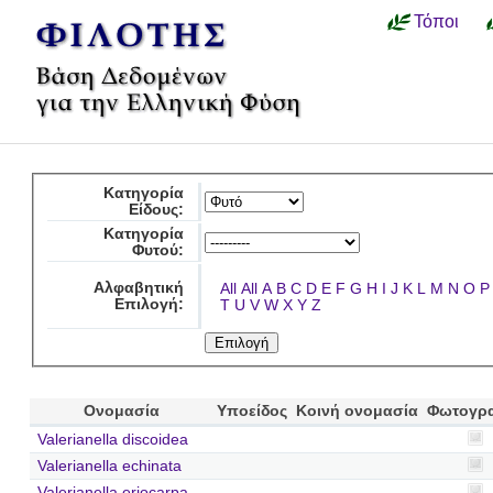
Τόποι
Κατηγορία
Είδους:
Κατηγορία
Φυτού:
Αλφαβητική
All
All
A
B
C
D
E
F
G
H
I
J
K
L
M
N
O
P
Επιλογή:
T
U
V
W
X
Y
Z
Ονομασία
Υποείδος
Κοινή ονομασία
Φωτογρ
Valerianella discoidea
Valerianella echinata
Valerianella eriocarpa