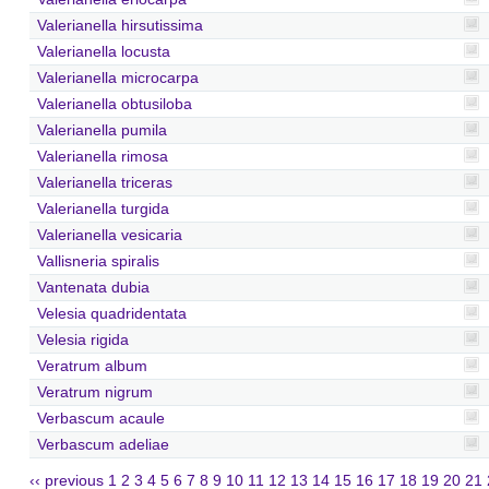
Valerianella hirsutissima
Valerianella locusta
Valerianella microcarpa
Valerianella obtusiloba
Valerianella pumila
Valerianella rimosa
Valerianella triceras
Valerianella turgida
Valerianella vesicaria
Vallisneria spiralis
Vantenata dubia
Velesia quadridentata
Velesia rigida
Veratrum album
Veratrum nigrum
Verbascum acaule
Verbascum adeliae
‹‹ previous
1
2
3
4
5
6
7
8
9
10
11
12
13
14
15
16
17
18
19
20
21