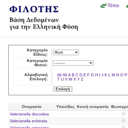
Τόποι
Κατηγορία
Είδους:
Κατηγορία
Φυτού:
Αλφαβητική
All
All
A
B
C
D
E
F
G
H
I
J
K
L
M
N
O
P
Επιλογή:
T
U
V
W
X
Y
Z
Ονομασία
Υποείδος
Κοινή ονομασία
Φωτογρ
Valerianella discoidea
Valerianella echinata
Valerianella eriocarpa