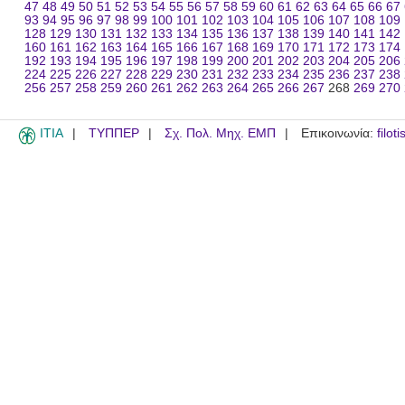
47
48
49
50
51
52
53
54
55
56
57
58
59
60
61
62
63
64
65
66
67
93
94
95
96
97
98
99
100
101
102
103
104
105
106
107
108
109
128
129
130
131
132
133
134
135
136
137
138
139
140
141
142
160
161
162
163
164
165
166
167
168
169
170
171
172
173
174
192
193
194
195
196
197
198
199
200
201
202
203
204
205
206
224
225
226
227
228
229
230
231
232
233
234
235
236
237
238
256
257
258
259
260
261
262
263
264
265
266
267
268
269
270
ITIA
ΤΥΠΠΕΡ
Σχ. Πολ. Μηχ. ΕΜΠ
Επικοινωνία:
filot