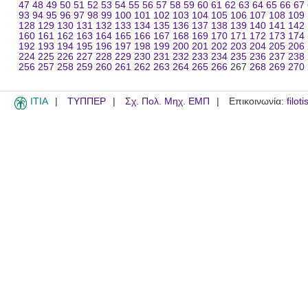
47
48
49
50
51
52
53
54
55
56
57
58
59
60
61
62
63
64
65
66
67
93
94
95
96
97
98
99
100
101
102
103
104
105
106
107
108
109
128
129
130
131
132
133
134
135
136
137
138
139
140
141
142
160
161
162
163
164
165
166
167
168
169
170
171
172
173
174
192
193
194
195
196
197
198
199
200
201
202
203
204
205
206
224
225
226
227
228
229
230
231
232
233
234
235
236
237
238
256
257
258
259
260
261
262
263
264
265
266
267
268
269
270
ITIA
ΤΥΠΠΕΡ
Σχ. Πολ. Μηχ. ΕΜΠ
Επικοινωνία:
filot