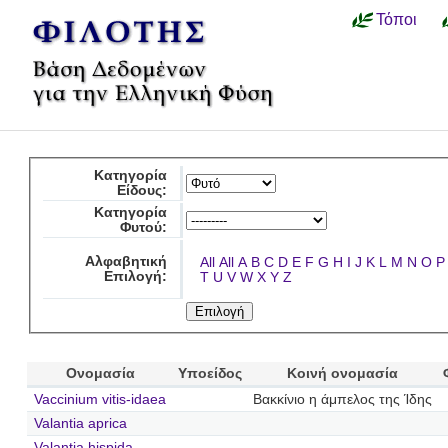
Τόποι
Κατηγορία
Είδους:
Κατηγορία
Φυτού:
Αλφαβητική
All
All
A
B
C
D
E
F
G
H
I
J
K
L
M
N
O
P
Επιλογή:
T
U
V
W
X
Y
Z
Ονομασία
Υποείδος
Κοινή ονομασία
Vaccinium vitis-idaea
Βακκίνιο η άμπελος της Ίδης
Valantia aprica
Valantia hispida