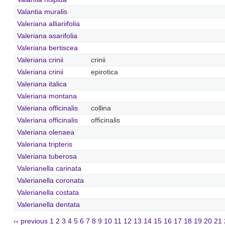
Valantia muralis
Valeriana alliariifolia
Valeriana asarifolia
Valeriana bertiscea
Valeriana crinii
crinii
Valeriana crinii
epirotica
Valeriana italica
Valeriana montana
Valeriana officinalis
collina
Valeriana officinalis
officinalis
Valeriana olenaea
Valeriana tripteris
Valeriana tuberosa
Valerianella carinata
Valerianella coronata
Valerianella costata
Valerianella dentata
‹‹ previous
1
2
3
4
5
6
7
8
9
10
11
12
13
14
15
16
17
18
19
20
21