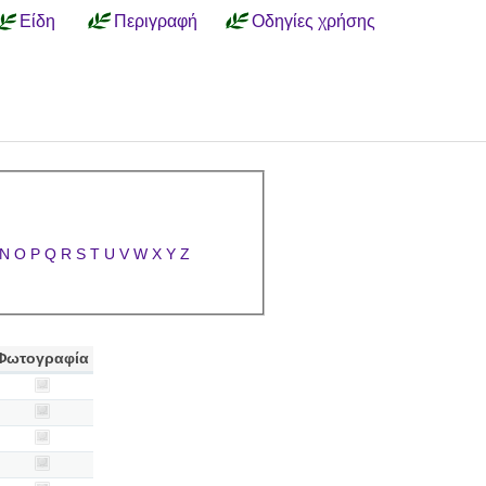
Είδη
Περιγραφή
Οδηγίες χρήσης
N
O
P
Q
R
S
T
U
V
W
X
Y
Z
Φωτογραφία