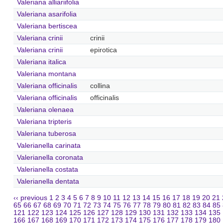
Valeriana alliariifolia
Valeriana asarifolia
Valeriana bertiscea
Valeriana crinii
crinii
Valeriana crinii
epirotica
Valeriana italica
Valeriana montana
Valeriana officinalis
collina
Valeriana officinalis
officinalis
Valeriana olenaea
Valeriana tripteris
Valeriana tuberosa
Valerianella carinata
Valerianella coronata
Valerianella costata
Valerianella dentata
‹‹ previous
1
2
3
4
5
6
7
8
9
10
11
12
13
14
15
16
17
18
19
20
21
65
66
67
68
69
70
71
72
73
74
75
76
77
78
79
80
81
82
83
84
85
121
122
123
124
125
126
127
128
129
130
131
132
133
134
135
166
167
168
169
170
171
172
173
174
175
176
177
178
179
180