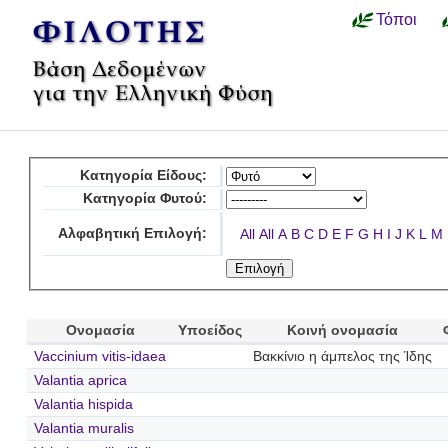
Τόποι
Κατηγορία Είδους:
Κατηγορία Φυτού:
Αλφαβητική Επιλογή:
All
All
A
B
C
D
E
F
G
H
I
J
K
L
M
Ονομασία
Υποείδος
Κοινή ονομασία
Vaccinium vitis-idaea
Βακκίνιο η άμπελος της Ίδης
Valantia aprica
Valantia hispida
Valantia muralis